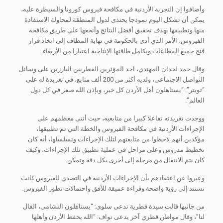
وأضافوا إن التجربة الأردنية في مكافحة فيروس كورونا والسيطرة عليه،
يمكن أن تشكل اليوم نموذجا يحتذى لدول المنطقة لمحاولة الاستفادة
منها وتطبيقها بهدف تحقيق أفضل النتائج وأنجعها على طريق مكافحة
الفيروس، الأمر الذي أدى بالحكومة في نهاية المطاف إلى اتخاذ قرار
فتح جميع القطاعات وبكامل طاقتها الإنتاجية اعتبارا من الأربعاء.
وقال حمد لحدان المهندي، احد المؤثرين القطريين البارزين على وسائل
التواصل الاجتماعي، ولديه أكثر من 200 ألف متابع، في تغريدة له على
“تويتر”: “يستاهلون أهل الأردن كل خير، وبإذن الله صفر في كل دول
العالم”.
ووجدت تغريدته تفاعلا كبيرا من متابعيه، حيث أثنى معظمهم على
الإجراءات الأردنية في مكافحة الفيروس والخطة التي تم تطبيقها،
مؤكدين أنهم لاحظوا من متابعتهم لتلك الإجراءات وتسلسلها، أنه كان
تخطيط مدروس وعلى مراحل في عملية تطبيق تلك الإجراءات، وكيف
كان يتم الانتقال من مرحلة إلى أخرى بكل دقة وتمكن.
وعبروا عن اعتقادهم بأن الإجراءات الأردنية في التصدي للفيروس كانت
تستند إلى رؤية واضحة وقراءة عميقة للأفق واحتمالات تطور الفيروس.
من جانبها قالت سيدة قطرية تدعى سلوى: “يستاهلون النشامى، الفال
لنا”، وقال مواطن قطري آخر يدعى نواف: “الله يحفظ الأردن وأهلها