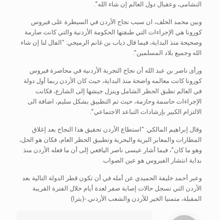
النشامى، وعقبال دول العالم إن شاء الله”.
وبين محمد الخلف، ان سبب نجاح الأردن في السيطرة على فيروس
كورونا هي الإجراءات التي طبقتها الحكومة الأردنية والتي كانت صارمة
وصحيحة منذ البداية، فيما قال ذياب بن غانم الرميحي: “الفال لنا إن شاء
الله وجميع بلاد المسلمين”.
ورأى ناصر بن عبد الله أن نجاح التجربة الأردنية في محاصرة فيروس
كورونا كانت معالمه واضحة منذ البداية، حيث كان الأردن ربما أول دولة
في العالم تطبق الحظر الشامل وينزل جيشها إلى الشارع، فكانت
الإجراءات حاسمة وحازمة، حيث تم التطبيق بشكل سليم، اضافة الى
الالتزام الكبير بإرشادات التباعد الاجتماعي”.
وقال إبراهيم المالكي: “استطاع الأردن تحقيق هذا النجاح بعد إغلاق
المطارات والمعابر البرية والبحرية وتطبيق الحظر العام، فكان هو الحل،
وهو ما كان”، فيما أشار عيسى ناصر اليافعي إلى أن ما فعله الأردن منذ
بداية انتشار الفيروس هو عين الصواب.
وعبر أحمد خليفة الحميدي عن أمله في أن تكون قطر الدولة التالية بعد
الأردن التي تسجل حالات إصابة صفر لعدة أيام خلال الفترة القريبة
المقبلة، متمنيا الخير للأردن والشعب الأردني.-(بترا)