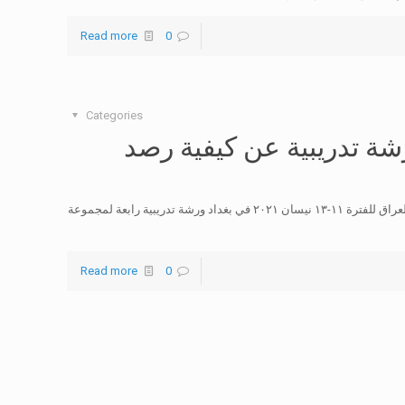
Read more
0
Categories
يات iwjf ينظم ورشة تدريبية عن كيفية رصد
نظم منتدى الاعلاميات العراقيات وبالتعاون مع السفارة الالمانية في العراق للفترة ١١-١٣ نيسان ٢٠٢١ في بغداد ورشة تدريبية رابعة لمجموعة
Read more
0