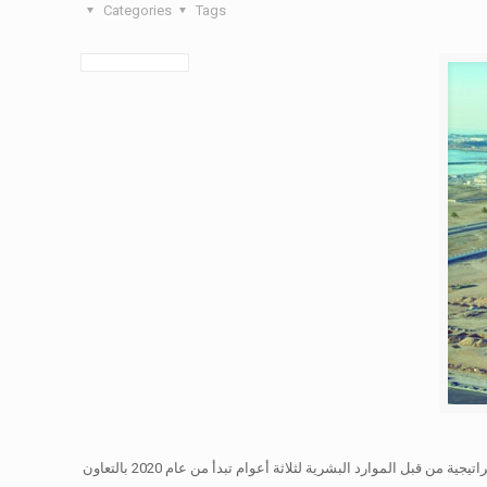
Categories
Tags
تجاوز حجم الاستثمارات في المنطقة الحرة بصلالة 3 مليارات ريال عماني فيما تم توقيع 78 اتفاقية حق انتفاع حتى نهاية أكتوبر الماضي فيما تم إعداد خطة استراتيجية من قبل الموارد البشرية لثلاثة أعوام تبدأ من عام 2020 بالتعاون