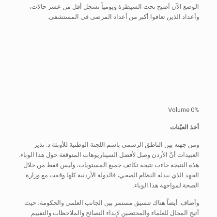
الوضع الآن أصبح تحت السيطرة ويومياً نسجل أقل من عشر حالات،
وأعداد الذين تعافوا أكبر من أعداد المرضى في المستشفى.
Volume 0%
أخذ العيّنات
ومن جهته بين الناطق الرسمي باسم اللجنة الوطنية للأوبئة د. نذير
العبيدات أنّ الأردن وصل لأفضل السيناريوهات المتوقعة حول هذا الوباء.
هذه النتيجة جاءت نتيجة تكاتف جميع المستويات، وليس فقط من خلال
الجهد الذي يبذله النظام الصحي، فالدولة الأردنية كلها وقفت مع وزارة
الصحة لمواجهة هذا الوباء.
وأضاف: أيضاً هناك تنسيق مستمر بين الجانب العلمي والحكومة، حيث
أتيح المجال للعلماء والمختصين لإبداء النصائح والملاحظات والتقييم