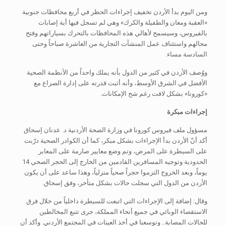
ومن اليوم بدأ الأردن تخفيف إجراءات الحظر في أربع محافظات جنوبية
«العقبة ومعان والطفيلة والكرك» وهي لم تسجل فيها أية إصابات
بالفيروس، وسيسمح لأهالي هذه المحافظات بالتحرك بسياراتهم وفتح
محالهم واستئناف عمل المنشآت التجارية من العاشرة صباحاً وحتى
السادسة مساء.
ووُصف الأردن في كثير من الدول بأنه يملك واحداً من الأنظمة الصحية
الأفضل في الشرق الأوسط، وأنه أثبت قدرته على إدارة الصراع مع
«كورونا» بشكل لافت رغم شح الإمكانات.
إجراءات مبكرة
مسؤول ملف فيروس كورونا في وزارة الصحة الأردنية د. عدنان إسحاق
أكد أنّ الأردن بدأ الإجراءات بشكل مبكر، كما أن الكوادر الصحية درّبت
على السيطرة على المرض، وتم وضع معايير صارمة على المعابر
الحدودية وتوجيه المسافرين القادمين من الخارج إلى الحجر الصحي 14
يوماً، وبعد الخروج التزموا حجراً صحياً منزلياً، وهذا ساعد على أن يكون
الأردن من الدول التي سجلت حالات بشكل متأخر، وفق إسحاق.
وقال: إضافة إلى الإجراءات التي اتبعت للسيطرة داخلياً من خلال فرق
الاستقصاء الوبائي في جميع أنحاء المملكة، جرى تتبع المخالطين
للحالات المصابة.. وتوسعنا في أخذ العينات في المجتمع الأردني. وأكد أن