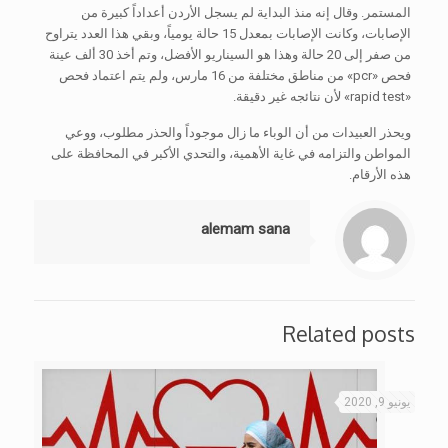
المستمر. وقال إنه منذ البداية لم يسجل الأردن أعداداً كبيرة من
الإصابات، وكانت الإصابات بمعدل 15 حالة يومياً، وبقي هذا العدد يتراوح
من صفر إلى 20 حالة وهذا هو السيناريو الأفضل، وتم أخذ 30 ألف عينة
فحص «pcr» من مناطق مختلفة من 16 مارس، ولم يتم اعتماد فحص
«rapid test» لأن نتائجه غير دقيقة.
ويحذر العبيدات من أن الوباء ما زال موجوداً والحذر مطلوب، ووعي
المواطن والتزامه في غاية الأهمية، والتحدي الأكبر في المحافظة على
هذه الأرقام.
alemam sana
Related posts
يونيو 9, 2020