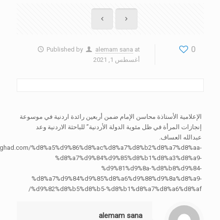
0
Published by
alemam sana
at
أغسطس 1, 2021
الإعلامية الأستاذة محاسن الإمام ضمن أربعين رائدة اردنية في موسوعة
إنجازات المرأة في ظل مئوية الدولة الأردنية” للباحثة الاردنية وعد
عبدالله العساف.
/alghad.com/%d8%a5%d9%86%d8%ac%d8%a7%d8%b2%d8%a7%d8%aa-
%d8%a7%d9%84%d9%85%d8%b1%d8%a3%d8%a9-
%d9%81%d9%8a-%d8%b8%d9%84-
%d8%a7%d9%84%d9%85%d8%a6%d9%88%d9%8a%d8%a9-
%d9%82%d8%b5%d8%b5-%d8%b1%d8%a7%d8%a6%d8%af/
alemam sana