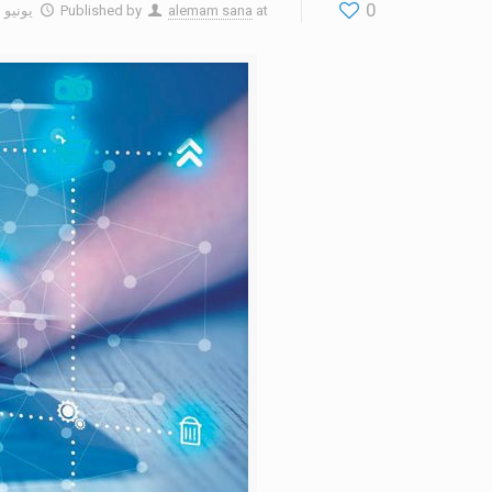
0
at
alemam sana
Published by
يونيو 3, 2018