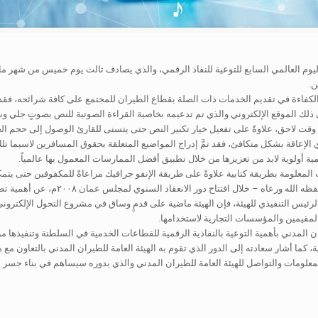
 باليوم العالمي السابع للتوعية للنفاذ الرقمي، والذي يصادف ثالث يوم خميس من شهر 
ن.
ة والكفاءة في تقديم الخدمات ذات الصلة بقطاع الطيران للمجتمع على كافة شرائحه، فقد
ي ذلك الموقع الإلكتروني والذي تم تدعيمه بخاصية القراءة الصوتية للنص بصوتٍ جلي
ت لاحق، علاوةً على تفعيل خيار تكبير النص حتى يتسنى للقارئ الوصول إلى حجم الخط
عاقة بشكل متكافئ، فقد تمَّ إدراج المواضيع المتعلقة بحقوق المسافرين لاسيما تل
ية أولوية لابد من تعزيزها من خلال تطبيق أفضل الممارسات المعمول بها عالمياً.
علومة بطريقة كتابية علاوةً على طريقة الإنفو جرافيك مراعاةً للمكفوفين حتى يتمكنو
وترجمةً للكلمة التي ألقاها جلالة السلط
لرئيس التنفيذي للهيئة، فإن الهيئة ماضية على قدمٍ وساق في مشروع التحول الإلكترو
 والمقيمين والمؤسسات التجارية لاستخدامها.
ان المدني بأهمية التوعية بالنفاذية الرقمية للقطاعات الخدمية في السلطنة وتنفيذها م
ونية، كما أشار سعادته إلى الدور الذي تقوم به الهيئة العامة للطيران المدني بالتعاون 
ا المعلومات والتواصل للهيئة العامة للطيران المدني والذي بدوره سيساهم في بناء جس