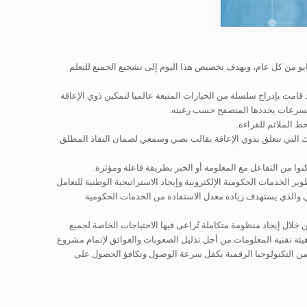
مايو من كل عام، ويهدف تخصيص هذا اليوم إلى تشجيع الجميع للتعلم
 قامت بإدراج سلسلة من الخيارات المتبعة عالميا لتمكين ذوي الإعاقة
 وبسرعات يحددها المتصفح حسب رغبته.
 الملائم للقراءة.
ك التي تتعلق بذوي الإعاقة بقالب نصي وسمعي لضمان النفاذ المطلق
ا من التفاعل مع المعلومة أو الخبر بطريقة فاعلة ومؤثرة.
ان قابوس بن سعيد المعظم – حفظه الله ورعاه – خلال افتتاح دور الانعقاد السنوي لمجلس عمان ٢٠٠٨م، عن أهمية تطوير الخدمات الحكومية الإلكترونية وإيجاد الاستراتيجية الوطنية للتعامل
ني والذي يستهدف زيادة معدل الاستفادة من الخدمات الحكومية
ن خلال إيجاد منظومة متكاملة تُراعى فيها الاحتياجات الخاصة لجميع
مع هيئة تقنية المعلومات من أجل تذليل الصعوبات والعوائق لإتمام مشروع
ر من التكنولوجيا الرقمية يكفل سرعة الوصول وتكافؤ الحصول على