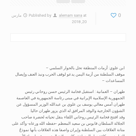
0
at
alemam sana
Published by
مارس
20, 2018
ابن علوي: أزمات المنطقة تحل بالحوار السلمي –
موقف السلطنة من أزمة اليمن يدعو لوقف الحرب ونبذ العنف وإيصال
المساعدات –
طهران – العمانية : استقبل فخامة الرئيس حسن روحاني رئيس
الجمهورية الإسلامية الإيرانية في مبنى رئاسة الجمهورية في العاصمة
طهران أمس معالي يوسف بن علوي بن عبدالله الوزير المسؤول عن
الشؤون الخارجية والوفد المرافق له الذي يزور طهران حاليا.
وقد افتتح فخامة الرئيس روحاني اللقاء بنقل تحياته لحضرة صاحب
الجلالة السلطان قابوس بن سعيد المعظم -حفظه الله ورعاه- وأكد على
متانة العلاقات بين السلطنة وإيران واصفا هذه العلاقات بأنها نموذجٌ