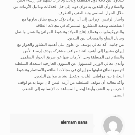
للتعاون بين كافة دول المنطقة وكانت ولا تزال تسهم في إرساء الأمن
والسلام وأن البلدين يدعوان دوما إلى حل الخلافات وتذليل الأزمات من
خلال الحوار السلمي ونبذ العنف والتطرف.
وأشار الرئيس الإيراني إلى أن إيران تؤكد توسيع نطاق تعاونها مع
السلطنة، وتنفيذ المشاريع المشتركة في مجالات الطاقة
والبتروكيماويات وقطاع إنتاج الفولاذ وتنشيط الموانئ والشحن والنقل
وتبادل السلع والمنتجات بين البلدين.
من جانبه، أكد معالي يوسف بن علوي على أهمية التشاور والحوار مع
إيران مشيرا إلى أهمية اتخاذ مواقف مشتركة بهدف إرساء الأمن
والسلام في المنطقة وحل الأزمات فيها عن طريق الحوار السلمي.
وأبدى معالي الوزير المسؤول عن الشؤون الخارجية استعداد السلطنة
لتوسيع نطاق تعاونها مع إيران في مجالات الطاقة والاستثمار وتنشيط
التجارة بين مواطني البلدين وتفعيل نشاط موانئ البلدين.
وأكد معاليه أن موقف السلطنة من أزمة اليمن كان دوما يدعو لوقف
الحرب ونبذ العنف وأيضا إيصال المساعدات الإنسانية إلى الشعب
اليمني.
alemam sana