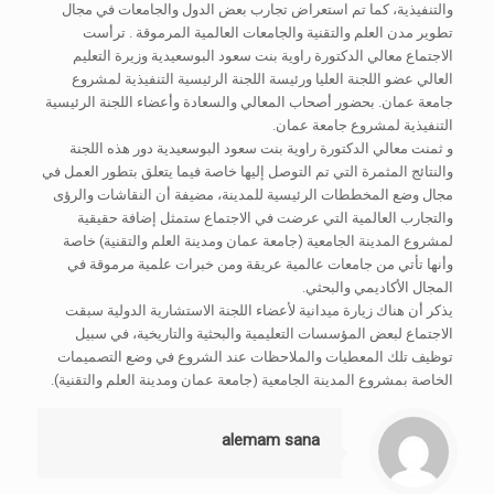
والتنفيذية، كما تم استعراض تجارب بعض الدول والجامعات في مجال
تطوير مدن العلم والتقنية والجامعات العالمية المرموقة . ترأست
الاجتماع معالي الدكتورة راوية بنت سعود البوسعيدية وزيرة التعليم
العالي عضو اللجنة العليا ورئيسة اللجنة الرئيسية التنفيذية لمشروع
جامعة عمان. بحضور أصحاب المعالي والسعادة وأعضاء اللجنة الرئيسية
التنفيذية لمشروع جامعة عمان.
و ثمنت معالي الدكتورة راوية بنت سعود البوسعيدية دور هذه اللجنة
والنتائج المثمرة التي تم التوصل إليها خاصة فيما يتعلق بتطور العمل في
مجال وضع المخططات الرئيسية للمدينة، مضيفة أن النقاشات والرؤى
والتجارب العالمية التي عرضت في الاجتماع ستمثل إضافة حقيقية
لمشروع المدينة الجامعية (جامعة عمان ومدينة العلم والتقنية) خاصة
وأنها تأتي من جامعات عالمية عريقة ومن خبرات علمية مرموقة في
المجال الأكاديمي والبحثي.
يذكر أن هناك زيارة ميدانية لأعضاء اللجنة الاستشارية الدولية سبقت
الاجتماع لبعض المؤسسات التعليمية والبحثية والتاريخية، في سبيل
توظيف تلك المعطيات والملاحظات عند الشروع في وضع التصميمات
الخاصة بمشروع المدينة الجامعية (جامعة عمان ومدينة العلم والتقنية).
alemam sana