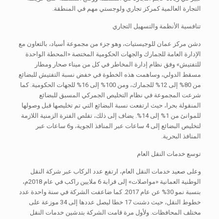
التجارة العالمية كمركز تجاري ولوجستي مهم في المنطقة.
تنافسية الأنظمة والتسهيل التجاري
دشن مركز عمان للوجيستيات، وهو جزء من مجموعة أسياد، بالتعاون مع
الإدارة العامة للجمارك والجهات الحكومية المختصة «المحطة الواحدة
للتفتيش» وفق نظام إدارة المخاطر في كل من ميناء صحار ومطار
مسقط الدولي، وساهمت هذه الخطوة في خفض نسبة التفتيش للبضائع
من 80% إلى 12% للجمارك، ومن 100% إلى 16% للجهات الحكومية. كما
شرعت المجموعة في نظام التخليص الجمركي المسبق للبضائع
المنقولة بحرا، حيث ارتفعت نسبة البضائع التي تم تخليصها قبل وصولها
للموانئ من 1% إلى 14%. يضاف إلى ذلك، تقلص الفترة الزمنية اللازمة
لتخليص البضائع إلى 4 ساعات عبر المنافذ الجوية، و6 ساعات عبر
المنافذ البحرية.
توسع خدمات النقل العام
وعلى صعيد خدمات النقل العام، ارتفع عدد الركاب عبر شركة النقل
الوطنية العمانية «مواصلات» إلى قرابة 6 ملايين راكب في عام 2018م،
بنسبة نمو 30% عن عام 2017. كما ضاعفت الشركة في سنة واحدة عدد
خطوط النقل، حيث دشنت 17 خطا ليصل عددها إلى 34 موزعة على
مختلف المحافظات. ولأول مرة قامت الشركة بتدشين خدمات النقل