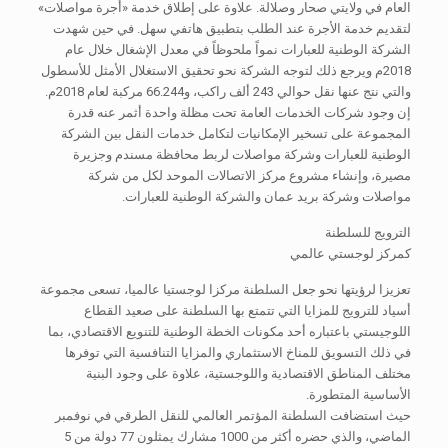
العام في ولايتي صحار وصلالة. علاوة على إطلاق خدمة «أجرة مواصلات»
لتقديم خدمة الأجرة عند الطلب بتطبيق هاتفي سهل. في حين شهدت
الشركة الوطنية للعبارات نمواً ملحوظاً في معدل الإشغال خلال عام
2018م ويرجع ذلك لتوجه الشركة نحو تحقيق الاستغلال الأمثل للأسطول
والتي نتج عنها نقل حوالي 243 ألف راكب، و66.244 مركبة لعام 2018م.
إن وجود شركات الخدمات العامة تحت مظلة واحدة أثمر عنه قدرة
المجموعة على تسخير الإمكانيات لتكامل خدمات النقل بين الشركة
الوطنية للعبارات وشركة مواصلات لربط محافظة مسندم وجزيرة
مصيرة، وإنشاء مشروع مركز الاتصالات الموحد لكل من شركة
مواصلات وشركة بريد عمان والشركة الوطنية للعبارات.
الترويج للسلطنة
كمركز لوجستي عالمي
تعزيزا لرؤيتها نحو جعل السلطنة مركزا لوجستيا عالميا، تسعى مجموعة
أسياد للترويج للمزايا التي تتمتع بها السلطنة على صعيد القطاع
اللوجيستي باعتباره أحد مكونات الخطة الوطنية للتنويع الاقتصادي، بما
في ذلك التسويق للمناخ الاستثماري والمزايا التنافسية التي توفرها
مختلف المناطق الاقتصادية واللوجستية، علاوة على وجود البنية
الأساسية المتطورة.
حيث استضافت السلطنة المؤتمر العالمي للنقل الطرقي في نوفمبر
الماضي، والذي حضره أكثر من 1000 مشارك يمثلون 77 دولة من 5