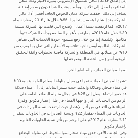
إلى إطلاق خدمة (متجر) للتسوق الإلكتروني بميزة اختيار وقت شحن
البضائع بما يصل إلى ثلاثين يوماً من وقت الشراء دون رسوم إضافية.
يضاف إلى ذلك، حققت شركة عمان للحوض الجاف أفضل أداء مالي
للشركة منذ إنشائها بتحسن يتجاوز الـ55% خلال عام 2018م مقارنة بعام
2017م. كما ارتفعت نسبة أعمال الإصلاح التي قامت بها الشركة بنسبة
30% خلال عام 2018م مقارنة بالأعوام السابقة وبدأت الشركة تتبوأ
مكانتها الإقليمية إما من خلال رفع مستوى جودة الخدمات التي تضاهي
الشركات العالمية أومن ناحية تنافسية الأسعار والتي تقل بما يقرب من
10% عن مثيلاتها في المنطقة والشركة ماضية بخطوات واثقة لتحقيق
الربحية أسرع من الخطة الموضوعة لها.
نمو الموانئ العمانية والمناطق الحرة
تشهد الموانئ العمانية نموا في مجال مناولة البضائع العامة بنسبة 33%
في ميناء صحار، وصلالة والدقم. حيث تشير البيانات إلى أن ميناء صلالة
قد حقق ارتفاعا يصل إلى 25% في مجال مناولة البضائع العامة على
الرغم من التحديات التي واجهها الميناء في ظل إعصار مكونو، وقدرة
الميناء على التعافي من آثار الإعصار حيث ارتفعت نسبة الواردات في
الحاويات في الميناء بمقدار 22% ونسبة الصادرات في الحاويات بمقدار
12% مقارنة بعام 2017م على الرغم من تأثر نسبة الحاويات العابرة
بإعصار مكونو.
وفي الجانب الآخر، حقق ميناء صحار نموا ملحوظا في مناولة البضائع