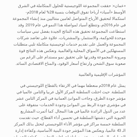
«عمان»: حققت المجموعة اللوجيستية للحلول المتكاملة في الشرق
الأوسط «أسياد» أرباحا تفوق التوقعات بنسبة 28% لعام 2018م-
استكمالا لتحقيق الأرباح المتواصل لعامين متتاليين منذ إنشاء المجموعة
في عام 2016م، وتتطلع أسياد لمواصلة هذا النمو في عام 2019. وقد
استطاعت المجموعة تحقيق هذه النتائج الجيدة بفضل تبني سياسات
موحدة للحوكمة، والاستثمار، والمشتريات، علاوة على تعاضد شركات
المجموعة والعمل على تقديم خدمات لوجيستية متكاملة تلبي متطلبات
المستهلكين في الأسواق المحلية والعالمية. وتعكس هذه النتائج قوة
ومرونة المجموعة وقدرتها على تحقيق نمو مستدام على الرغم من
صعوبة سوق الشحن وارتفاع أسعار الوقود، والمناخ الاقتصادي السائد.
المؤشرات الإقليمية والعالمية
يمثل عام 2018م منعطفا مهما في الارتقاء بالقطاع اللوجيستي في
السلطنة. حيث احتلت السلطنة المركز الأول عربيا والثامن عالميا في
مؤشر جودة الطرق، وجاءت الموانئ العمانية في المركز الثامن عشر
في مؤشري جودة الربط بين الموانئ وجودة الخدمات- متفوقة على
عدد من الدول الرائدة عالميا في هذا المجال. كما أثمرت المشاريع
الحيوية التي دشنتها السلطنة في تحسين أداء القطاع، حيث تقدمت
السلطنة خمسة مراكز في مؤشر الأداء اللوجيستي لتحتل بذلك المركز
الـ 43 عالميا، ويعكس هذا المؤشر جودة البنية الأساسية، وكفاءة إدارة
الجمارك والمنافذ، وسرعة وبساطة إجراءات التخليص، وكفاءة الخدمات