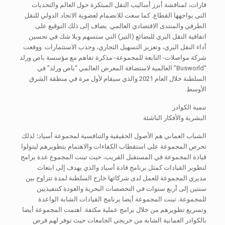
قارات، لمناقشة أبرز أساليب النقل المبتكرة حول العالم والتحديات
التي يواجهها القطاع. كما سعت للانضمام لعضوية الاتحاد الدولي للنقل
الطرقي والمنتدى الاقتصادي العالمي. يضاف إلى ذلك التوقيع على
اتفاقية النقل البري للبضائع (التير) التي ستسهم وبلا شك في تحسين
أداء النقل البري، وتعزيز التسهيل التجاري، وجذب الاستثمارات. ووقعت
شركة مواصلات- التابعة للمجموعة- مذكرة تفاهم مع مؤسسة باص ورلد
“Busworld” العالمية لاستضافة المعرض العالمي “باص ورلد” في
السلطنة خلال العام 2021 والذي سيقام لأول مرة في منطقة الشرق
الأوسط.
تنمية الكوادر
البشرية والأفكار الناشئة
الشباب العماني هم الأصول الحقيقية والتنافسية لمجموعة أسياد؛ لذلك
تحرص المجموعة على استقطاب الكفاءات والاهتمام بتطويرهم ليتولوا
قيادة المجموعة في المستقبل القريب، حيث تبنت المجموع عدة برامج
لتطوير القيادات كمثل برنامج قادة أسياد والذي يهدف إلى ابتعاث
مديري المجموعة للعمل لدى شركائها خارج السلطنة لمدة تتراوح بين
سنتين إلى أربع سنوات في التخصصات البحرية والعودة كتنفيذيين
للمجموعة. تبنت المجموعة أيضا برنامج القيادات الشابة الواعدة
وتسريع تطويرهم من خلال برامج عملية مكثفة. اهتمت المجموعة أيضا
بالكوادر العمانية الشابة من خريجي الجامعات حيث توفر لهم فرص