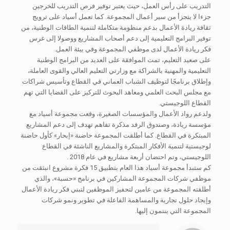
التدريب على رأس العمل، حيث يعتبر توفير فرص التدريب للخرجين
جزءا لا يتجزأ من سير أعمال المجموعة. كما تعمل أسياد على ترويج
ثقافة ريادة الأعمال بدعم منظومة متكاملة لتنمية الطاقات الوطنية، من
توفير البرامج التعليمية إلى دعم أصحاب المشاريع ووصولا إلى غرس
فكر ريادة الأعمال لدى موظفي المجموعة وفي بيئة العمل.
على صعيد التعليم، تمت الموافقة على العديد من البرامج الوطنية
التعليمية والمهنية بالشراكة مع وزارتي التعليم العالي والقوى العاملة،
وإطلاق برنامجًا لتوظيف الشباب العماني في القطاع وتأسيس شراكات
مع مجلس البحث العلمي ومعاهد البحوث للتركيز على القضايا التي تهم
القطاع اللوجيستي.
ولدعم رواد الأعمال والمؤسسات الصغيرة، وقعت مجموعة أسياد مع
مؤسسة ريادة، وصندوق الرفد مذكرة تفاهم تهدف إلى دعم المشاريع
المبتكرة في القطاع. كما أطلقت المجموعة حاضنة «إبحار» كأول حاضنة
لوجيستية لتنمية الأفكار المبتكرة والمشاريع الناشئة في القطاع
اللوجيستي، وتم احتضان أربعة مشاريع في عام 2018 .
كم ستبدأ مجموعة أسياد هذا العام بتطبيق 15 فكرة مشروع انبثقت من
موظفي شركات المجموعة المشاركين في برنامج «حسبة»، والذي
أطلقته المجموعة من عامين لتحفيز الموظفين لتبني فكر ريادة الأعمال
وإيجاد حلول تجارية والمساهمة الفاعلة في تطوير ونمو شركات
المجموعة التي ينتمون إليها.