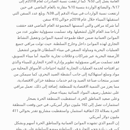
العامة يصل إلى 53%. كما ارتفعت نسبة الصادرات لعام 2018م إلى
17%، والبضائع الواردة بنسبة 10% مقارنة بالعام الماضي. في حين
ارتفعت نسبة الواردات في ميناء الدقم إلى 38%، وبلغ عدد السفن التي
استقبلها الميناء خلال عام 2018م حوالي 410 سفن.
أما شركة مرافي والتي أسستها المجموعة العام الماضي فقد حققت
أرباحا منذ العام الأول لتشغيلها. وقد تسلمت مسؤولية تطوير عدد من
الموانئ العمانية ضمن خطة طموحة لتنمية الموانئ وتفعيل النشاط
التجاري لهذه الموانئ داخل وخارج السلطنة. حيث تولت مرافي جميع
العمليات البحرية ومناولة السفن في ميناء السلطان قابوس لتشغيل
الأرصفة البحرية عبر شراكات وعلاقات تجارية عالمية. أما ميناء السويق،
فقد تسلمت مرافي مسؤولية تطوير وإدارة الجزء التجاري للميناء والذي
تم افتتاحه لخدمة العمليات التجارية كتلبية احتياجات الأسواق المحلية من
مواد وسلع استهلاكية إلى جانب أنشطة الصيد البحري، كما سيمكن من
تصدير منتجات صناعة الصيد ودعم خدمات منطقة خزائن الاقتصادية،
مما يعزز من التنمية الاقتصادية للمنطقة. إضافة إلى ذلك، تعمل مرافي
على تشغيل رصيف المواد السائبة بميناء صحار.
وعلى صعيد المناطق الحرة، استقطبت المنطقة الحرة بصحار
استثمارات تصل إلى 162 مليون دولار أمريكي، في حين وقعت المنطقة
الحرة بصلالة 23 اتفاقية استثمار، واستقطبت مشاريع تقدر بحوالي 411
مليون دولار أمريكي.
إن النمو الذي تشهده الموانئ العمانية والمناطق الحرة أسهم وبشكل
كبير في زيادة حجم التجارة في السلطنة ووضع السلطنة على خريطة