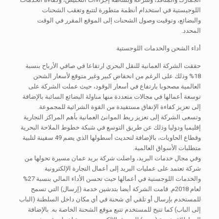
اللوجيستية في استخدام أنظمة متطورة لتتبع وتعقب الشحنات
والبضائع، وتوقيت وصول الشحنات إلى الموقع المقرر في الوقت
المحدد.
أداء الشحن والخدمات اللوجستية
حققت الشركة العمانية للنقل البحري ارتفاعا في صافي الأرباح بنسبة
18% وذلك على الرغم من انخفاض كبير وغير متوقع لأسعار الشحن
العالمية مصحوبا بارتفاع في أسعار الوقود، حيث عملت الشركة على
توسعة أعمالها في مجالات متعددة منها مناولة البضائع السائبة بالإضافة
إلى تعزيز كفاءة الإنفاق مستفيدة من القوة الشرائية للمجموعة.
وتسعى الشركة إلى تعزيز ربط الموانئ العمانية بأهم المراكز التجارية
إقليميا ودوليا وذلك عن طريق التوسع في شبكة خطوط الملاحة البحرية
وقطاع الحاويات، بالإضافة لتحديث أسطولها الذي يضم 49 سفينة لتلبية
متطلبات الأسواق العالمية.
وفي مجال خدمات البريد، واصلت شركة بريد عمان مسيرة تحولها من
شركة تعتمد على عمليات البريد إلى أعمال التجارة الإلكترونية
والخدمات اللوجستية في أعمالها حيث تحسن الأداء المالي بنسبة 27%
لعام 2018م. قامت الشركة أيضا بتدشين خدمة (إرسال) التي تسمح
للمستخدم بإرسال أو تلقي أي شحنة في أي مكان داخل السلطنة (الباب
إلى الباب) كما تتيح للمستخدم تتبع موقع الشحنة الخاصة به. بالإضافة