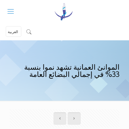
العربية
الموانئ العمانية تشهد نموا بنسبة
33% في إجمالي البضائع العامة