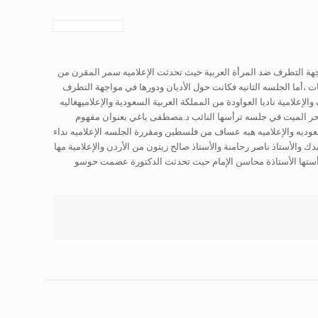
اجهة التطرف ضد المرأة العربية حيث تحدثت الإعلاميه سمر المقرن من
 ،أما الجلسه الثانيه فكانت حول الأديان ودورها في مواجهة التطرف
إعلامية ناديا العواودة من المملكة العربية السعودية والإعلاميهغاليه
البحر الميت في جلسه ترأسها النائب د.مصطفى ياغي بعنوان مفهوم
عوديه والإعلاميه هبه عساف من فلسطين ومقررة الجلسه الإعلاميه نداء
ك والأستاذ ناصر رحامنة والأستاذ صالح زيتون من الأردن والإعلامية مها
أستها الأستاذة محاسن الإمام حيث تحدثت الدكتورة عصمت حوسو