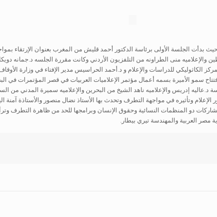
 حيث بدأت الجلسة الأولى برئاسة الدكتور أحمد قليش من المغرب بعنوان الإرتقاء بمو
والإعلاميه منى الطراونه من التلفزيون الأردني وكانت مقررة الجلسه د.جمانه دويكات
ز الكاثوليكي للدراسات والإعلام و د.أحمد الحراسيس مدير الإفتاء في وزارة الأوقاف وال
 إفتتاح سمو الأميرة بسمه أعمال مؤتمر الإعلاميات العربيات في قصر المؤتمرات في 
 د.عاليه إدريس والإعلاميه ناهد الشيخ من البحرين والإعلاميه سميرة المدني من الس
لإعلام وتأثيره في مواجهة التطرف وتحدث بها الأستاذ نضال منصور والأستاذة آمنة اليد
اركات دو المنظمات النسائية وحقوق الإنسان وبرامجها للحد من ظاهرة التطرف وتر
مصر العربية والمهندسة تيري بيطار.