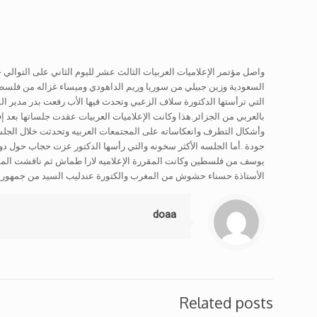
واصل مؤتمر الإعلاميات العربيات الثالث عشر لليوم الثاني على التوالي
السعودية وزين جبيلي من سوريا وريم الداهودي وميساء غزاله من فلسطين 
التي ترأستها الدكتورة سلاف الزعبي وتحدث فيها الأب رفعت بدر مدير المرك
بالعربي من الجزائر.هذا وكانت الإعلاميات العربيات عقدت جلساتها بعد
وأشكال التطرف وانعكاساته على المجتمعات العربيه وتحدثت خلال الجلسة
جودة .أما الجلسه الأكثر سخونه والتي رأسها الدكتور عزت حجاب حول دور ا
يوسف من فلسطين وكانت المقررة الإعلاميه لارا طماش ثم ناقشت المش
الأستاذة حسناء حشوش من المغرب والكتورة عندليب السيد من جمهورية 
doaa
Related posts