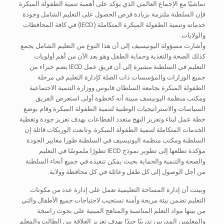
تماشيًا مع الإجماع العالمي الذي يؤكد على أهمية تنمية الطفولة المبكرة
فإن السلطنة ملتزمة بزيادة فرص الحصول على التعليم الشامل وجودة
خدماته وتنمية الطفولة المبكرة المتكاملة (IECD) في كافة المحافظات
والولايات.
وأشارت مسؤولة اليونيسيف إلى أن هذا النوع من التعليم الشامل يجمع
كذلك الصحة والتغذية وحماية الطفل وهو يعد الآن من أهم أولويات
التعليم في السلطنة مشيرة إلى أن فريق عمل IECD يضم خبراء من
جميع الوزارات والمؤسسات ذات الصلة كإدارة التعليم في مرحلة
الطفولة المبكرة بجامعة السلطان قابوس ووزارة التنمية الاجتماعية
ومكتب منظمة اليونيسف مبينة أنه كخطوة أولى استعرض الفريق
السياسات والاستراتيجيات الوطنية لتنمية الطفولة المبكرة وقام بوضع
خطة عمل لبناء وتعزيز النهج متعدد القطاعات بهدف تعزيز جودة وتغطية
الخدمات المتكاملة لتنمية الطفولة المبكرة. وتابعت الوريكات قائلة إن
السلطنة ومكتب منظمة اليونيسيف في السلطنة طورا معايير الجودة
مؤكدة تطلعها إلى تطوير نموذج IECD تطورًا ملموسًا في التعليم
والصحة والتنمية والحماية بحيث يمكن تنفيذه في جميع أنحاء السلطنة
من أجل الوصول إلى كل طفل وعائلة في كل محافظة وولاية.
وبينت أن إدارة المساحة التعليمية تعمل على إدارة عدد من مكونات
التعليم تضمن بيئة مريحة وآمنة تستجيب لاحتياجات جميع الأطفال والتي
من بينها مواد التعلم المناسبة والمناهج المبنية على بحوث راسخة
والمعلمين المدربين تدريبًا جيدًا بهدف تعزيز العلاقة بين الطالب والمعلم