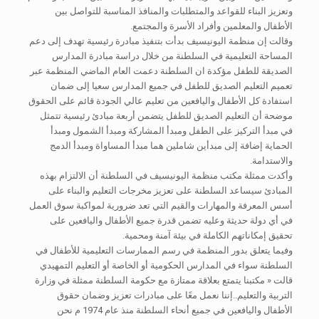
وتعزيز البناء للقواعد والمتطلبات والمنافذ المناسبة للتواصل بين
الأطفال والمعلمين وأفراد الأسرة والمجتمع.
وقالت إن منظمة اليونيسيف بدأت بتنفيذ مبادرة رئيسية تهدف إلى دعم
المساحة التعليمية في السلطنة من خلال دراسة مبادرة المدارس
الصديقة للطفل مؤكدة ان السلطنة دعمت العام الماضي المنظمة عبر
تعميم التعليم الصديق للطفل في جميع المدارس سعيا إلى ضمان
استفادة كل الأطفال واليافعين من تعليم عالي الجودة قائم على الحقوق
موضحة أن التعليم الصديق للطفل يتضمن أربعة مبادئ رئيسية تتمثل
في مبدأ التركيز على الطفل ومبدأ المشاركة ومبدأ الشمول ومبدأ
الحماية إضافة إلى مبدأين شاملين هما مبدأ المساواة ومبدأ الدمج
والاستدامة.
وأكدت ممثلة مكتب منظمة اليونيسيف في السلطنة أن الالتزام بهذه
المبادئ سيساعد السلطنة على تعزيز مخرجات التعليم والبناء على
أسس المعرفة والمهارات والقيم التي تعد ضرورية لمواكبة سوق العمل
في أي دولة حديثة وعليه تضمن قدرة جميع الأطفال واليافعين على
تحقيق إمكاناتهم الكاملة في بيئة آمنة ومحمية.
وفيما يتعلق بدور المنظمة في رسم الممارسات التعليمية للأطفال في
السلطنة سواء في المدارس الحكومية أو الخاصة أو التعليم التمهيدي
قالت « مكتبنا يتمتع بعلاقة ممتازة مع حكومة السلطنة ممثلة في وزارة
التربية والتعليم..إننا نعمل معًا على مبادرات تعزيز وضمان حقوق
الأطفال واليافعين في جميع أنحاء السلطنة منذ عام 1974 م نحن