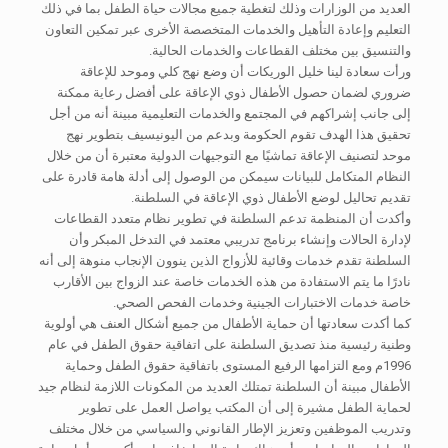
العديد من الوزارات وذلك لتغطية جميع مجالات حياة الطفل بما في ذلك
التعليم وإعادة التأهيل والخدمات المتخصصة الأخرى عبر تمكين التعاون
والتنسيق بين مختلف القطاعات والخدمات الحالية.
ورأت سعادة لينا خليل الوريكات أن وضع نهج كلي وموحد للإعاقة
ضروري لضمان حصول الأطفال ذوي الإعاقة على أفضل رعاية ممكنة
إلى جانب إشراكهم في المجتمع والخدمات التعليمية مبينة أنه من أجل
تحقيق هذا الهدف تقوم الحكومة وبدعم من اليونيسيف بتطوير نهج
موحد لتصنيف الإعاقة تماشيًا مع التوجيهات الدولية معتبرة أن من خلال
النظام المتكامل للبيانات سيمكن من الوصول إلى أدلة هامة قادرة على
تقديم تحاليل لوضع الأطفال ذوي الإعاقة في السلطنة.
وأكدت أن المنظمة تدعم السلطنة في تطوير نظام متعدد القطاعات
لإدارة الحالات وإنشاء برنامج تدريبي معتمد في التدخل المبكر وأن
السلطنة تقدم خدمات وقائية للأزواج الذين ينوون الإنجاب منوهة إلى أنه
نادرًا ما يتم الاستفادة من هذه الخدمات خاصة عند الزواج بين الأقارب
خاصة خدمات الاختبارات الجينية وخدمات الفحص الصحي.
كما أكدت سعادتها أن حماية الأطفال من جميع أشكال العنف هي أولوية
وطنية رئيسية منذ تصديق السلطنة على اتفاقية حقوق الطفل في عام
1996م ومع التزامها الرفيع المستوى باتفاقية حقوق الطفل وحماية
الأطفال مبينة أن السلطنة تمتلك العديد من المكونات اللازمة لنظام جيد
لحماية الطفل مشيرة إلى أن المكتب يواصل العمل على تطوير
وتدريب الموظفين وتعزيز الإطار القانوني والسياسي من خلال مختلف