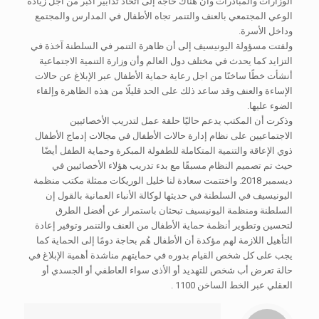
الوزارات والمبادرات وأن هناك حاجة إلى اتخاذ تدابير أكبر من أجل زيادة
الوعي المجتمعي بالعنف والتنمر تجاه الأطفال في المدارس والمجتمع
وداخل الأسرة.
ولفتت مسؤولة اليونيسيف إلى أن ظاهرة التنمر في السلطنة آخذة في
التزايد كما يحدث في مختلف دول العالم وأن وزارة التنمية الاجتماعية
أنشأت خطًا ساخنًا من اجل رعاية حماية الأطفال عبر الإبلاغ عن حالات
الإساءة والعنف وقد ساعد ذلك على الحد قليلًا من هذه الظاهرة وإلقاء
الضوء عليها.
وذكرت أن المكتب يدعم حاليًا حلقة عمل لتدريب الأخصائيين
الاجتماعيين على نظام إدارة حالات الأطفال في مجالات إدماج الأطفال
ذوي الإعاقة والتنمية المتكاملة للطفولة المبكرة وحماية الطفل أيضًا
حيث تم تصميم النظام مسبقًا مع بدء تدريب هؤلاء الأخصائيين في
ديسمبر 2018. واختتمت سعادة لنا خليل الوريكات ممثلة مكتب منظمة
اليونيسيف في السلطنة في حديثها لوكالة الأنباء العمانية بالقول إن
السلطنة ومنظمة اليونيسيف تبحثان باستمرار عن أفضل الطرق
لتحسين وتطوير أنظمة حماية الأطفال من العنف والتنمر وتوفير إعادة
التأهيل اللازمة لهم مؤكدة أن الأطفال هُم بحاجة دومًا إلى الحماية كما
يجب على كل شخص القيام بدوره في حمايتهم مناشدة أهمية الإبلاغ في
حالة تعرض أب شخص للتهديد أو الأذى سواء العاطفي أو الجسدي أو
العقلي عبر الخط الساخن‏ 1100 ‏.