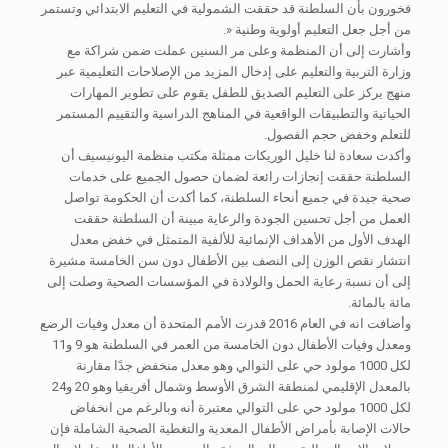
فخورون بأن السلطنة قد حققت الشمولية في التعليم الابتدائي وتستمر
من أجل جعل التعليم أولوية وطنية «.
وأشارت إلى أن المنظمة وعلى مر السنين عملت ضمن شراكة مع
وزارة التربية والتعليم على إدخال المزيد من الإصلاحات التعليمية عبر
منهج يركز على التعليم الصديق للطفل يقوم على تطوير المهارات
الحياتية والتطبيقات الواقعية في المناهج الدراسية والتقييم المستمر
للتعلم وخفض حجم الفصول.
وأكدت سعادة لنا خليل الوريكات ممثلة مكتب منظمة اليونيسيف أن
السلطنة حققت إنجازات رائعة لضمان حصول الجميع على خدمات
صحية جيدة في جميع أنحاء السلطنة، كما أكدت أن الحكومة تواصل
العمل من أجل تحسين الجودة والرعاية مبينة أن السلطنة حققت
الهدف الأول من الأهداف الإنمائية للألفية المتمثل في خفض معدل
انتشار نقص الوزن إلى النصف بين الأطفال دون سن الخامسة مشيرة
إلى أن نسبة رعاية الحمل والولادة في المؤسسات الصحية وصلت إلى
مائة بالمائة.
وأضافت انه في العام 2016 قدرت الأمم المتحدة أن معدل وفيات الرضع
ومعدل وفيات الأطفال دون الخامسة من العمر في السلطنة هو 9 و11
لكل 1000 مولود حي على التوالي وهو معدل منخفض جدًا مقارنة
بالمعدل الإقليمي لمنطقة الشرق الأوسط وشمال أفريقيا وهو 20 و24
لكل 1000 مولود حي على التوالي معتبرة أنه وبالرغم من انخفاض
حالات الإصابة بأمراض الأطفال المعدية والتغطية الصحية الشاملة فإن