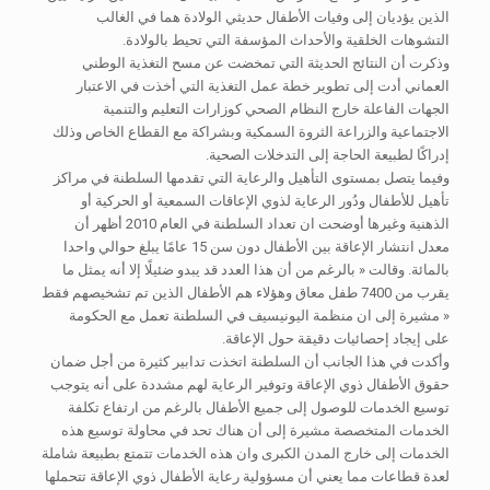
الذين يؤديان إلى وفيات الأطفال حديثي الولادة هما في الغالب
التشوهات الخلقية والأحداث المؤسفة التي تحيط بالولادة.
وذكرت أن النتائج الحديثة التي تمخضت عن مسح التغذية الوطني
العماني أدت إلى تطوير خطة عمل التغذية التي أخذت في الاعتبار
الجهات الفاعلة خارج النظام الصحي كوزارات التعليم والتنمية
الاجتماعية والزراعة الثروة السمكية وبشراكة مع القطاع الخاص وذلك
إدراكًا لطبيعة الحاجة إلى التدخلات الصحية.
وفيما يتصل بمستوى التأهيل والرعاية التي تقدمها السلطنة في مراكز
تأهيل للأطفال ودُور الرعاية لذوي الإعاقات السمعية أو الحركية أو
الذهنية وغيرها أوضحت ان تعداد السلطنة في العام 2010 أظهر أن
معدل انتشار الإعاقة بين الأطفال دون سن 15 عامًا يبلغ حوالي واحدا
بالمائة. وقالت « بالرغم من أن هذا العدد قد يبدو ضئيلًا إلا أنه يمثل ما
يقرب من 7400 طفل معاق وهؤلاء هم الأطفال الذين تم تشخيصهم فقط
« مشيرة إلى ان منظمة اليونيسيف في السلطنة تعمل مع الحكومة
على إيجاد إحصائيات دقيقة حول الإعاقة.
وأكدت في هذا الجانب أن السلطنة اتخذت تدابير كثيرة من أجل ضمان
حقوق الأطفال ذوي الإعاقة وتوفير الرعاية لهم مشددة على أنه يتوجب
توسيع الخدمات للوصول إلى جميع الأطفال بالرغم من ارتفاع تكلفة
الخدمات المتخصصة مشيرة إلى أن هناك تحد في محاولة توسيع هذه
الخدمات إلى خارج المدن الكبرى وان هذه الخدمات تتمتع بطبيعة شاملة
لعدة قطاعات مما يعني أن مسؤولية رعاية الأطفال ذوي الإعاقة تتحملها