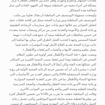
معدلات الإسهال والتقزم والهزال وفقر الدم بين الأطفال الصغار لا تزال
مشكلة في أجزاء معينة من السلطنة منوهة إلى الجهود الجادة التي تبذل
لمعالجة هذه المشاكل.
وأوضحت مسؤولة اليونيسيف في السلطنة أن هناك تعاونا بين مكتب
اليونيسيف في السلطنة وبين وزارة الصحة يتمثل في إقامة حلقات عمل
لتحليل الحواجز يتم خلالها جمع بيانات حول ممارسات الرضاعة الطبيعية
ورعاية الحمل والأمومة والتغذية تصدر من مراكز ومنشآت صحية متعددة
في خمس محافظات في السلطنة مبينة أن جمع هذه البيانات « مهمة
لعملنا المستمر وجهدنا لتحديد أفضل الطرق التي يمكن بها لمكتبنا إلى
جانب وزارة الصحة تقديم العلاج الأمثل لهذه المؤشرات خاصة فيما
يتصل بتعليم وتثقيف الأمهات والفتيات المراهقات والأطفال «.
ومضت تقول « فئة النساء والأطفال تعتبر أولوية في تطوير النظام
الصحي في السلطنة وهذا ليس فقط بسبب النسبة الكبيرة من السكان
التي تشكلها هذه الفئة ولكن أيضًا لأن النساء والأطفال هم مستقبل
عُمان » مشيرة إلى أن أنه تضمين حزمة الرعاية الصحية الأولية في رؤية
وزارة الصحة المستقبلية 2050 والتي ستوفر العديد من الأساسيات التي
تحتاجها النساء والأطفال بما في ذلك تعزيز التغذية الصحية المتوازنة
ورعاية صحة الأم ورعاية صحة الطفل والتطعيمات والصحة المدرسية
والصحة العقلية وصحة العين والفم والعديد من الجوانب الأخرى.
وقالت إن السلطنة حققت ما يقرب من 100% من تحصين الأطفال كجزء
من توفيرها لتغطية صحية شاملة لجميع المواطنين والتي تشمل رعاية
الحمل والولادة وعلاج الأمراض المعدية مبينة أن المساهمين الرئيسيين