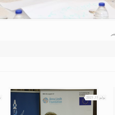
شر
يوليو 11, 2021
نو