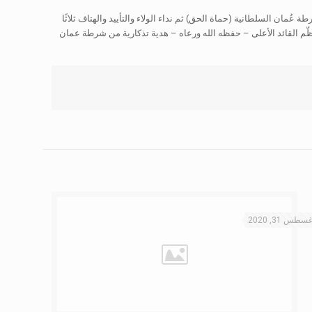
ن السلطانية (حماة الحق) ثم نداء الولاء والتأييد والهتاف ثلاثًا
ّم القائد الأعلى – حفظه الله ورعاه – هدية تذكارية من شرطة عمان
سطس 31, 2020