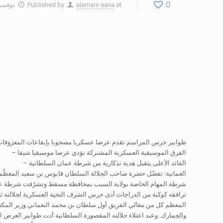
0
at
alemam sana
Published by
نوفمبر 19, 7
طوابير حرس المراسم تقدم عرضا عسكريا مصحوبا بإيقاعات المعزوفات
الفرق الموسيقية العسكرية المشتركة تؤدي عرضا موسيقيا شيقا –
القائد الأعلى يتقبل هدية تذكارية من شرطة عمان السلطانية –
العمانية: تفضّل حضرة صاحب الجلالة السلطان قابوس بن سعيد المعظّم
شرطة المهام الخاصة بولاية السيب بمحافظة مسقط وتشرّفت شرطة عمان 
ترافقه كوكبة من الدراجات أدى حرس الشرف التحية العسكرية لجلالته 
المعظم كل من معالي الفريق أول سلطان بن محمد النعماني وزير المك
والجمارك. وعند اعتلاء جلالته المقصورة السلطانية أدت طوابير العرض