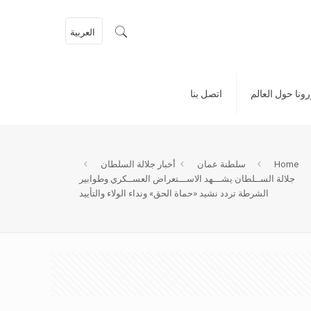
العربية
ونا حول العالم
اتصل بنا
Home
سلطنة عمان
أخبار جلالة السلطان
جلالة الســلطان يشـــهد الاســـتعراض العســكري وطوابير
الشرطة تردد نشيد «حماة الحق» ونداء الولاء والتأييد