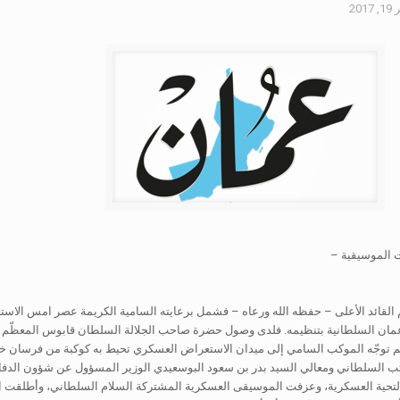
201
 الموسيقية –
 القائد الأعلى – حفظه الله ورعاه – فشمل برعايته السامية الكريمة عصر امس الاس
السلطانية بتنظيمه. فلدى وصول حضرة صاحب الجلالة السلطان قابوس المعظّم القائ
ثم توجّه الموكب السامي إلى ميدان الاستعراض العسكري تحيط به كوكبة من فرسان خ
تب السلطاني ومعالي السيد بدر بن سعود البوسعيدي الوزير المسؤول عن شؤون الد
 التحية العسكرية، وعزفت الموسيقى العسكرية المشتركة السلام السلطاني، وأطلقت ال