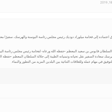
اق اعتماده إلى فخامة ميلوراد دوديك رئيس مجلس رئاسة البوسنة والهرسك، سفيرًا معت
 السلطان قابوس بن سعيد المعظم -حفظه الله ورعاه- لفخامة رئيس مجلس رئاسة الب
رسك سعادة السفير نقل تحياته وتمنياته الطيبة إلى جلالة السلطان المعظم -حفظه الل
فيق في مهام عمله وللعلاقات الثنائية بين البلدين المزيد من التطور والنماء.