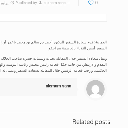
0
at
alemam sana
Published by
يوليو 18, 2019
العمانية: قدم سعادة السفير الدكتور أحمد بن سالم بن محمد باعمر أور
السفير أمس الثلاثاء بالعاصمة سراييفو.
ونقل سعادة السفير خلال المقابلة تحيات وتمنيات حضرة صاحب الجلالة
التقدم والازدهار، من جانبه حمّل فخامة رئيس مجلس رئاسة البوسنة واله
الحكيمة، ورحب فخامة الرئيس خلال المقابلة بسعادة السفير وتمنى له التو
alemam sana
Related posts