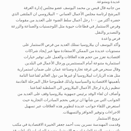
عديدة ومتنوعة.
من جانبه قال قيس بن محمد اليوسف عضو مجلس إدارة الغرفة
المرشح لرئاسة مجلس الأعمال العماني – البيلاروسي ان الملتقى الذي
حضره أكثر من ١٠٠ رجل أعمال سلط الضوء على العديد من مقومات
وفرص الاستثمار في قطاعات حيوية مثل اللوجستيات والصناعة والزرعة
والتصدير والنقل.
فرص واعدة
وأكد اليوسف أن بيلاروسيا تمتلك العديد من فرص الاستثمار على
مستويات عديدة من الممكن الاستفادة منها عبر إيجاد شراكات
اقتصادية تعزز من حجم هذه العلاقات والعمل على توفير خيارات
استثمارية متنوعة أمام المستثمرين ورجال الأعمال في البلدين.
وقال سنحرص في غرفة تجارة وصناعة عمان على ضمان استمرارية
مثل هذه الزيارات لبيلاروسيا أو غيرها من دول العالم لقناعتنا التامة
بأهميتها الاقتصادية والسياسية ولذلك فطموحنا خلال المرحلة القادمة
تنظيم زيارة لرجال الأعمال البيلاروس الى السلطنة لقناعتنا .
وأضاف ان لقاء الوفد برئيس جمهوية بيلاروسيا وقف على العديد من
الجوانب التي من شأنها ان ترتقي بحجم المبادرات التجارية حيث
استعرض اللقاء جوانب عديدة لتطوير هذه العلاقات عبر تسهيل
الاجراءات وتوفير الحوافز والتسهيلات.
ترويج الاستثمار
وقدمت المهندسة نسرين بنت أحمد جعفر الخبيرة الاقتصادية في مكتب
نائب رئيس الهيئة العامة لترويج الاستثمار وتنمية الصادرات (إثراء) ورقة