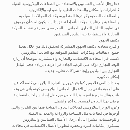
دعا رجال الأعمال العمانيين بالاستفادة من الصناعات البيلاروسية الثقيلة
كالجرارات والمكائن والمعدات الطبية والصيدلية والإلكترونية
والقطاعات الصحية وكوادرها المتطورة، وكذلك المجالات السياحية
والصناعية والإنتاجية، مؤكدا بأنه إذا تحقق ذلك سيكون له شأن مرموق
في تطوير التبادل التجاري العماني – البيلاروسي ومن ثم تنشيط الحركة
التجارية والاستثمارية بين البلدين الصديقين.
تكثيف الجهود
واقترح سعادته تكثيف الجهود المشتركة لتحقيق ذلك من خلال تفعيل
جميع الاتفاقيات ومذكرات التفاهم الموقعة مع الجانب البيلاروسي
لاسيما في المجالات الاقتصادية والتجارية والاستثمارية. موضحا أن زيارة
الوفد التجاري تؤكد على الرغبة الجادة في الارتقاء بزيادة حجم التبادل
التجاري بين البلدين وإيجاد شراكات تجارية جديدة.
إمكانيات كبيرة
بعد ذلك ألقى فلاديمير كولوفيش وزير التجارة البيلاروسي كلمة أكد فيها
على أهمية ملتقى رجال الأعمال العماني البيلاروسي كونه يأتي في وقت
باتت هناك ضرورة لتعزيز هذا التعاون من خلال إيجاد شراكات اقتصادية
ترتقي بهذا التعاون لمستويات أكبر واشمل.
وعرج الوزير البيلاروسي لمجالات التعاون المتاحة فيما بين البلدين والتي
أوجزها في قطاعات مثل السياحة والزراعة والمعدات الثقيلة
واللوجستيات. مشيرا الى أن رجال الأعمال العمانيين والبيلاروس
يمتلكون إمكانيات كبيرة ومحفزة لتطوير الأعمال الاقتصادية في مجالات