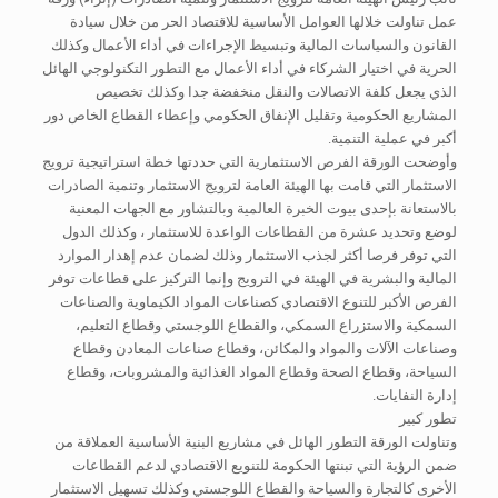
عمل تناولت خلالها العوامل الأساسية للاقتصاد الحر من خلال سيادة
القانون والسياسات المالية وتبسيط الإجراءات في أداء الأعمال وكذلك
الحرية في اختيار الشركاء في أداء الأعمال مع التطور التكنولوجي الهائل
الذي يجعل كلفة الاتصالات والنقل منخفضة جدا وكذلك تخصيص
المشاريع الحكومية وتقليل الإنفاق الحكومي وإعطاء القطاع الخاص دور
أكبر في عملية التنمية.
وأوضحت الورقة الفرص الاستثمارية التي حددتها خطة استراتيجية ترويج
الاستثمار التي قامت بها الهيئة العامة لترويج الاستثمار وتنمية الصادرات
بالاستعانة بإحدى بيوت الخبرة العالمية وبالتشاور مع الجهات المعنية
لوضع وتحديد عشرة من القطاعات الواعدة للاستثمار ، وكذلك الدول
التي توفر فرصا أكثر لجذب الاستثمار وذلك لضمان عدم إهدار الموارد
المالية والبشرية في الهيئة في الترويج وإنما التركيز على قطاعات توفر
الفرص الأكبر للتنوع الاقتصادي كصناعات المواد الكيماوية والصناعات
السمكية والاستزراع السمكي، والقطاع اللوجستي وقطاع التعليم،
وصناعات الآلات والمواد والمكائن، وقطاع صناعات المعادن وقطاع
السياحة، وقطاع الصحة وقطاع المواد الغذائية والمشروبات، وقطاع
إدارة النفايات.
تطور كبير
وتناولت الورقة التطور الهائل في مشاريع البنية الأساسية العملاقة من
ضمن الرؤية التي تبنتها الحكومة للتنويع الاقتصادي لدعم القطاعات
الأخرى كالتجارة والسياحة والقطاع اللوجستي وكذلك تسهيل الاستثمار