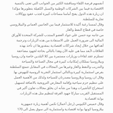
أنفسهم فرصة اللقاء ومناقشة الكثير من الجوانب التي تعنى بالتنمية
الاقتصادية فيما بين الشركات الوطنية والسبل الكفيلة بتطويرها مؤكدا
ان زيارة هذه الدول يفتح أمامنا مساحات كبيرة لجذب عقود ووكالات
تجارية للسلطنة.
وقال لمسنا رغبة أكيدة للاستثمار فيما بين الجانبين العماني والبيلاروسي
خاصة في قطاع النفط والغاز.
من جانبه نوه حسن علي جواد العضو المنتدب للشركة المتحدة للأوراق
المالية الى ضرورة العمل على الاستفادة من هذه الزيارات وترجمة
أهدافها من خلال إيجاد شراكات اقتصادية بمقدورها ان تأخذ بهذه
العلاقات لأبعد مما هي عليه الآن وهذا بالتالي بحاجة لجهود مضاعفة
تستلزم عقد لقاءات وزيارات مستمرة بين كلا البلدين خاصة وان روسيا
وبيلاروسيا تمتلكان إمكانيات كبيرة في مجال الصناعة والسياحة
والتدريب والنفط والغاز وغيرها من المجالات في المقابل تتمتع السلطنة
بفرص استثمارية كبيرة وبالتالي استثمار التجربة الروسية للنهوض بها.
وقال ان روسيا وبلاروسيا مصدرتان للسياحة ولذلك من الأهمية العمل
على تنظيم حزم سياحية وإقامة المعارض الترويجية بالاضافة لتسهيل
استخراج التأشيرات وهذا من شأنه ان يخلق مجالات تعاون أكبر في
المستقبل القريب مباركا جهود الغرفة لتنظيم مثل هذه الزيارات.
بوابة اقتصادية
وقال خميس الكيومي (رجل أعمال) تكمن أهمية زيارة جمهورية
بيلاروسيا كونها بوابة اقتصادية واستثمارية الى سوق يصل الى 170