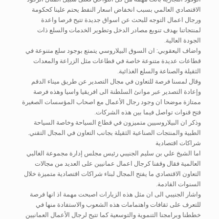
الاقتصادي العالمي بسبب انخفاض اسعار النفط يحتم علينا كحكومة
ورجال اعمال التوجه للبحث عن اسواق جديدة تتيح فرصا واعدة
لمنتجاتنا بهدف تنويع مصادر الدخل وتطوير الخدمات والسلع ذات
الجودة العالية.
واضاف اليعقوبي: ان السوق البيلاروسي يتمتع بوجود سلع متنوعة في
قطاعات عديدة متنوعة خاصة في قطاعات مثل الزراعة والمعدات
الثقيلة والصناعة والسلع الغذائية.
وقال لمسنا فرصة للتعاون في مجال التصدير عن طريق ميناء الدقم
وإعادة التصدير عبر موانئ السلطنة الى افريقيا واسيا وهذه فرصة
ممتازة موضحا ان وجود رجال الأعمال مع اصحاب المؤسسات الصغيرة
فتح قنوات تواصل فيما بين هذه الشركات.
وذكر ان البيلاروسيين متميزون في قطاع السياحة وخاصة السياحة
الطبية والمنتجات الصناعية الثقيلة بجانب التعاون في المجال التقني.
شراكات اقتصادية
اما الشيخ علي بن سليم الجنيبي رئيس مجلس إدارة مجموعة الغالبي
العالمية فقال وقفنا كرجال اعمال عمانيين على العديد من مجالات
التعاون الاقتصادي ما يفتح المجال لبناء شراكات اقتصادية متميزة خلال
السنوات القادمة.
واشار الجنيبي الى ان مثل هذه الزيارات اصبحت مهمة اذ انها فرصة
للتعرف على ثقافات واهتمامات هذه الشعوب والاستفادة منها في
خططنا وبرامجنا التنموية والتوسعية كما تتيح لرجال الأعمال العمانيين