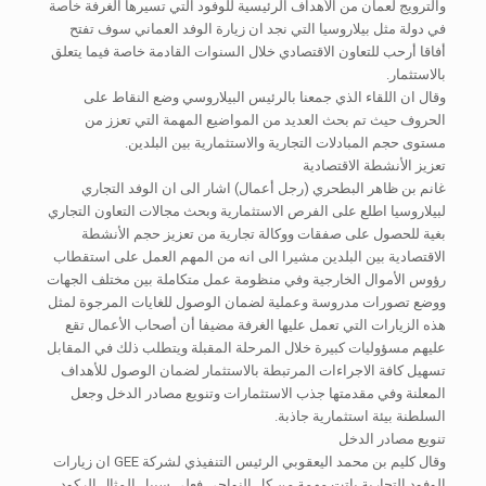
والترويج لعمان من الأهداف الرئيسية للوفود التي تسيرها الغرفة خاصة
في دولة مثل بيلاروسيا التي نجد ان زيارة الوفد العماني سوف تفتح
أفاقا أرحب للتعاون الاقتصادي خلال السنوات القادمة خاصة فيما يتعلق
بالاستثمار.
وقال ان اللقاء الذي جمعنا بالرئيس البيلاروسي وضع النقاط على
الحروف حيث تم بحث العديد من المواضيع المهمة التي تعزز من
مستوى حجم المبادلات التجارية والاستثمارية بين البلدين.
تعزيز الأنشطة الاقتصادية
غانم بن ظاهر البطحري (رجل أعمال) اشار الى ان الوفد التجاري
لبيلاروسيا اطلع على الفرص الاستثمارية وبحث مجالات التعاون التجاري
بغية للحصول على صفقات ووكالة تجارية من تعزيز حجم الأنشطة
الاقتصادية بين البلدين مشيرا الى انه من المهم العمل على استقطاب
رؤوس الأموال الخارجية وفي منظومة عمل متكاملة بين مختلف الجهات
ووضع تصورات مدروسة وعملية لضمان الوصول للغايات المرجوة لمثل
هذه الزيارات التي تعمل عليها الغرفة مضيفا أن أصحاب الأعمال تقع
عليهم مسؤوليات كبيرة خلال المرحلة المقبلة ويتطلب ذلك في المقابل
تسهيل كافة الاجراءات المرتبطة بالاستثمار لضمان الوصول للأهداف
المعلنة وفي مقدمتها جذب الاستثمارات وتنويع مصادر الدخل وجعل
السلطنة بيئة استثمارية جاذبة.
تنويع مصادر الدخل
وقال كليم بن محمد اليعقوبي الرئيس التنفيذي لشركة GEE ان زيارات
الوفود التجارية باتت مهمة من كل النواحي فعلى سبيل المثال الركود