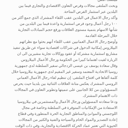
وبحث الملتقى مجالات وفرص التعاون الاقتصادي والتجاري فيما بين
البلدين عبر استثمار الفرص المتاحة.
وأكد رجال الاعمال في البلدين عقب اللقاء المشترك الذي جمع أكثر من
١٠٠ رجل أعمال وجود فرص استثمارية واعدة فيما بين البلدين من
شأنها الاسهام بتنمية مستوى العلاقات ورفع حجم المبادلات التجارية
خلال المرحلة القادمة.
وأوضح رجال الاعمال العمانيين عقب اللقاء أنهم بحثوا مع نظرائهم
البيلاروس إمكانية الدخول في شراكات اقتصادية سواء عن طريق تنفيذ
مشاريع استثمارية مشتركة أو عقود ووكالات تجارية مشيرين الى ان
الزيارة لقيت اهتماما كبيرا من الحكومة ورجال الأعمال البيلاروس.
وقال سعادة يوسف بن عيسى الزدجالي سفير السلطنة لدى جمهورية
روسيا الاتحادية المعتمد وسفير غير المقيم لدى جمهورية بيلاروسيا خلال
كلمة ألقاها في افتتاح الملتقى: إن تنظيم لقاء رجال الأعمال العماني
الروسي المشترك يعكس متانة العلاقات الثنائية بين بلدينا حيث يحرص
المسؤولون من كلا الجانبين على تنميتها وتطوير التعاون في المجالات
ذات الاهتمام المشترك.
ودعا سعادته المسؤولين ورجال الأعمال والمستثمرين في بيلاروسيا
الاستفادة من الإمكانيات المتوفرة في السلطنة وخاصة في مجال
اللوجستي والموانئ والمناطق التجارية الحرة المتطورة وفي قطاع
إعادة التصدير والمواد الخام والسياحة والفنية والكثير من المجالات
الحيوية التي تعتبر عماد الحركة الاقتصادية والتجارية، وفي ذات الوقت