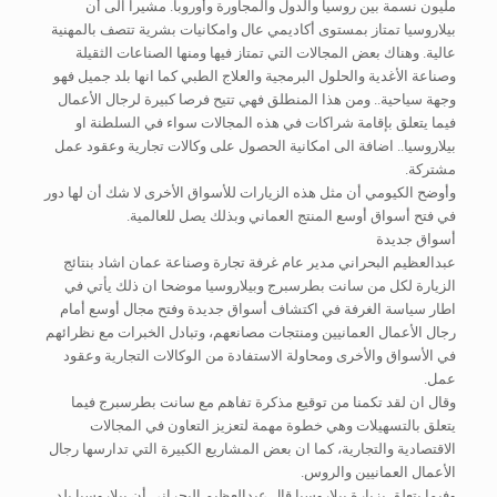
مليون نسمة بين روسيا والدول والمجاورة وأوروبا. مشيرا الى أن
بيلاروسيا تمتاز بمستوى أكاديمي عال وامكانيات بشرية تتصف بالمهنية
عالية. وهناك بعض المجالات التي تمتاز فيها ومنها الصناعات الثقيلة
وصناعة الأغدية والحلول البرمجية والعلاج الطبي كما انها بلد جميل فهو
وجهة سياحية.. ومن هذا المنطلق فهي تتيح فرصا كبيرة لرجال الأعمال
فيما يتعلق بإقامة شراكات في هذه المجالات سواء في السلطنة او
بيلاروسيا.. اضافة الى امكانية الحصول على وكالات تجارية وعقود عمل
مشتركة.
وأوضح الكيومي أن مثل هذه الزيارات للأسواق الأخرى لا شك أن لها دور
في فتح أسواق أوسع المنتج العماني وبذلك يصل للعالمية.
أسواق جديدة
عبدالعظيم البحراني مدير عام غرفة تجارة وصناعة عمان اشاد بنتائج
الزيارة لكل من سانت بطرسبرج وبيلاروسيا موضحا ان ذلك يأتي في
اطار سياسة الغرفة في اكتشاف أسواق جديدة وفتح مجال أوسع أمام
رجال الأعمال العمانيين ومنتجات مصانعهم، وتبادل الخبرات مع نظرائهم
في الأسواق والأخرى ومحاولة الاستفادة من الوكالات التجارية وعقود
عمل.
وقال ان لقد تكمنا من توقيع مذكرة تفاهم مع سانت بطرسبرج فيما
يتعلق بالتسهيلات وهي خطوة مهمة لتعزيز التعاون في المجالات
الاقتصادية والتجارية، كما ان بعض المشاريع الكبيرة التي تدارسها رجال
الأعمال العمانيين والروس.
وفيما يتعلق بزيارة بيلاروسيا قال عبدالعظيم البحراني أن بيلاروسيا بلد