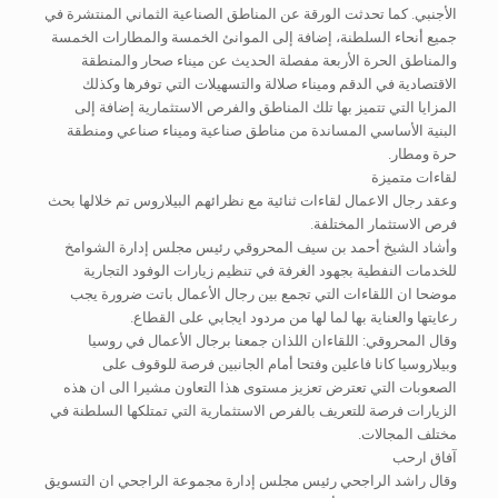
الأجنبي. كما تحدثت الورقة عن المناطق الصناعية الثماني المنتشرة في
جميع أنحاء السلطنة، إضافة إلى الموانئ الخمسة والمطارات الخمسة
والمناطق الحرة الأربعة مفصلة الحديث عن ميناء صحار والمنطقة
الاقتصادية في الدقم وميناء صلالة والتسهيلات التي توفرها وكذلك
المزايا التي تتميز بها تلك المناطق والفرص الاستثمارية إضافة إلى
البنية الأساسي المساندة من مناطق صناعية وميناء صناعي ومنطقة
حرة ومطار.
لقاءات متميزة
وعقد رجال الاعمال لقاءات ثنائية مع نظرائهم البيلاروس تم خلالها بحث
فرص الاستثمار المختلفة.
وأشاد الشيخ أحمد بن سيف المحروقي رئيس مجلس إدارة الشوامخ
للخدمات النفطية بجهود الغرفة في تنظيم زيارات الوفود التجارية
موضحا ان اللقاءات التي تجمع بين رجال الأعمال باتت ضرورة يجب
رعايتها والعناية بها لما لها من مردود ايجابي على القطاع.
وقال المحروقي: اللقاءان اللذان جمعنا برجال الأعمال في روسيا
وبيلاروسيا كانا فاعلين وفتحا أمام الجانبين فرصة للوقوف على
الصعوبات التي تعترض تعزيز مستوى هذا التعاون مشيرا الى ان هذه
الزيارات فرصة للتعريف بالفرص الاستثمارية التي تمتلكها السلطنة في
مختلف المجالات.
آفاق ارحب
وقال راشد الراجحي رئيس مجلس إدارة مجموعة الراجحي ان التسويق