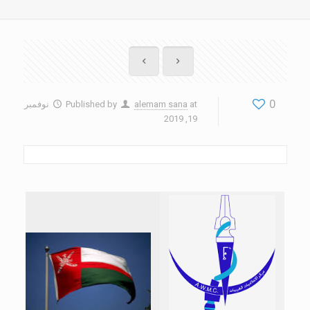
0
at
alemam sana
Published by
نوفمبر
19, 2019