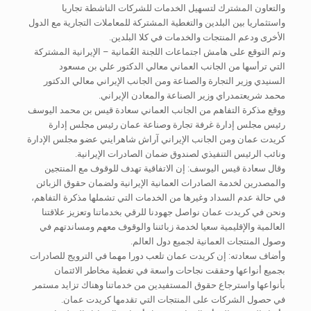
والتعاون المشترك لتسهيل الخدمات للشركات الناشطة تجاريا
واستثماريا بين البلدين والتغطية المشتركة للمعاملات التجارية مع الدول
الأخرى ودعم المنتجات والخدمات في كلا البلدين.
وتم التوقع على هامش اجتماعات اللجنة العُمانية – الإيرانية المشتركة
التي ترأسها من الجانب العماني معالي الدكتور علي بن مسعود
السنيدي وزير التجارة والصناعة ومن الجانب الإيراني معالي الدكتور
محمد شريعتمدراي وزير الصناعة والمعادن الإيراني.
ووقع مذكرة التفاهم من الجانب العماني سعادة قيس بن محمد اليوسف
رئيس مجلس إدارة غرفة تجارة وصناعة عمان رئيس مجلس إدارة
كريدت عمان ومن الجانب الإيراني آراش شاهرايني عضو مجلس الإدارة
ونائب الرئيس التنفيذي لصندوق ضمان الصادرات الإيرانية.
وقال سعادة قيس اليوسف: إن الاتفاقية تهدف للوقوف مع المنتجين
والمصدرين لخدمة الصادرات العمانية الإيرانية ولضمان حقوق الزبائن
في حالة عدم السداد وغيرها من الخدمات التي تشملها مذكرة التفاهم،
ونحن في كريدت عمان نواصل جهودنا للرقي بخدماتنا وتعزيز علاقتنا
العالمية والإقليمية سعيا لخدمة زبائننا والوقوف معهم ومساندتهم في
وصول المنتجات العمانية لجميع دول العالم.
وأضاف سعادته: إن كريدت عمان تلعب دورا مهما في الترويج للصادرات
بجميع أنواعها وحققت نجاحات واسعة في تغطية مخاطر الائتمان
بأنواعها واسترجاع حقوق المستفيدين من خدماتنا وهناك تزايد مستمر
في حصول الشركات على المنتجات التي تقدمها كريدت عمان.