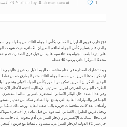
0
at
alemam sana
Published by
أغسطس 5,
محققًا المركز الثاني برصيد 40 نقطة.
وبعد تشارك الصدارة في ختام منافسات اليوم الأول مع فريق «ألينجي» الس
ليتمكن بعدها الفريق من حسم الجولة الثالثة متفوقًا بفارق خمس نقاط 
الطرف الجنوبي الشرقي لجزيرة سردينيا الإيطالية، لتتجه الأنظار الآن نحو
وفي هذا الصدد، قال البحّار العُماني المخضرم ناصر بن سالم المعشري: « 
الجماعي والمهارات العالية التي يتمتع بها الطاقم تمكنا من تقديم مستويات أ
وأضاف: لقد كانت منافسات جزيرة بالما صعبة للغاية، ورغم ذلك تمكنا من الف
ويحتل فريق الطيران العُماني المدعوم من قبل بنك «إي.أف.جي» موناكو وال
جي.سي 32 الدولية للإبحار الشراعي، متساويا بالنقاط مع فريق