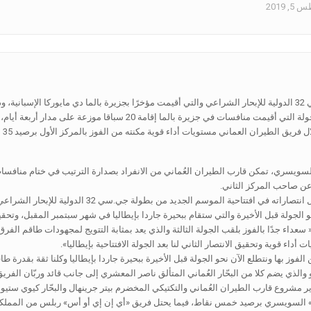
 2019
توّج قارب فريق الطيران العُماني بكأس الجولة الثالثة من بطولة جي.سي 32 الدولية للإبحار الشراعي والتي أقيمت مؤخرًا ب
والذي قام بتسليم كأس الجولة لطاقم الطيران العُماني، حيث شهدت الجولة ال
على
ويسري، تمكن قارب الطيران العُماني من الانفراد بصدارة الترتيب في ختام منافسات ال
عن صاحب المركز الثاني.
الجدير بالذكر أن الفريق تمكن من الفوز بكأس الجولة ال
 الجولة قبل الأخيرة والتي ستقام ببحيرة جاردا بإيطاليا في شهر سبتمبر المقبل، وتحقيق
سعداء جدًا بالفوز بلقب الجولة الثالثة والذي يعد بمثابة التتويج لمجهودات طاقم الفر
داء قوية وتحقيق الانتصار الثاني لنا بعد الجولة الافتتاحية بإيطاليا».
وز بها ونتطلع الآن نحو الجولة قبل الأخيرة ببحيرة جاردا بإيطاليا وكلنا ثقة بقدرة طا
ذي يضم كلا من البحّار العُماني المتألق ناصر المعشري إلى جانب قائد وربّان الفريق ال
 «ألينجي» السويسري برصيد خمس نقاط، فيما يحتل فريق «أي إن إي أو أس» ربلس من المملكة