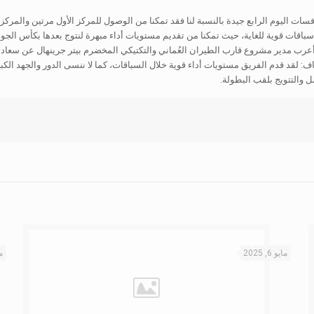
نافسات اليوم الرابع جيدة بالنسبة لنا فقد تمكنا من الوصول للمركز الأول مرتين والمرك
باقات قوية للغاية، حيث تمكنا من تقديم مستويات أداء مبهرة لنتوج بعدها بكأس الجول
أعرب مدير مشروع قارب الطيران العُماني والتكتيكي المخضرم بيتر جرينهال عن سعادته
الدولية للإبحار الشراعي». وأضاف: لقد قدم الفريق مستويات أداء قوية خلال السباقات، كما لا ننسى الدو
 والتتويج بلقب البطولة.
مايو 6, 2025
ما