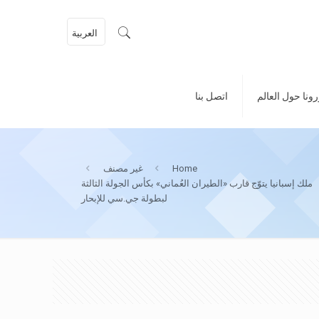
العربية
ونا حول العالم
اتصل بنا
Home
غير مصنف
ملك إسبانيا يتوّج قارب «الطيران العُماني» بكأس الجولة الثالثة
لبطولة جي.سي للإبحار