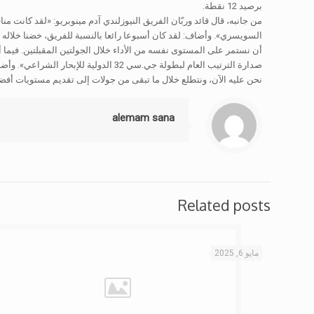
برصيد 12 نقطة.
من جانبه، قال قائد وربّان الفريق النيوزلندي آدم مينوبريو: «لقد كانت م
السويسري». وأضاف: لقد كان أسبوعا رائعا بالنسبة للفريق، خضنا خلاله س
أن نستمر على المستوى نفسه من الأداء خلال الجولتين المقبلتين. فيما 
صدارة الترتيب العام لبطولة جي.سي 32 
نحن عليه الآن، ونتطلع خلال ما تبقى من جولات إلى تقديم مستويات أفضل
alemam sana
Related posts
مايو 6, 2025