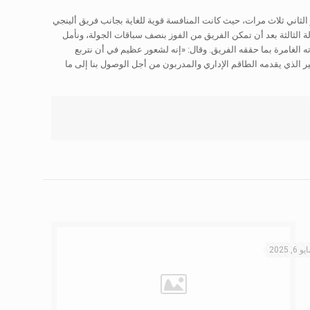
ز الثاني ثلاث مرات، حيث كانت المنافسة قوية للغاية بجانب فريق ألينجي
ة الثالثة بعد أن تمكن الفريق من الفوز بنصف سباقات الجولة، ونأمل
 الغامرة بما حققه الفريق. وقال: «إنه لشعور عظيم في أن نتربع
ر والجهد الكبير الذي يقدمه الطاقم الإداري والمدربون من أجل الوصول بنا إلى ما
يو 6, 2025