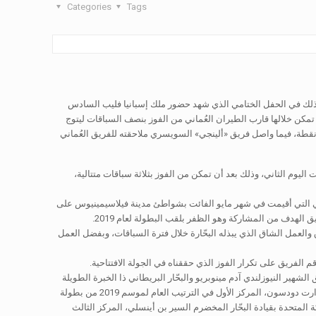
Categories
Tags
جزيرة بالما دي مايوركا الإسبانية، وذلك في الحفل الختامي الذي شهد حضور ملك إسبانيا فليب السادس
تي أقيمت منافسات في جزيرة بالما إقامة 20 سباقا موزعة على مدار أربعة أيام، تمكن خلالها قارب الطيران العُماني من الفوز بنصف السباقات ليتوج
 إثرها بلقب الجولة بعد تنافسية عالية من قبل فرق الصدارة، قدم خلال فريق الطيران العماني مستويات أداء قوية مكنته من الفوز بالمركز الأول برصيد 35 نقطة، فيما واصل فريق «ألينجي» السويسري ملاحقته للفريق العُماني
يوم الثاني، وذلك بعد أن تمكن من الفوز بثلاثة سباقات متتالية،
أولى وتحقيق أول انتصاراته في افتتاحية الموسم الجديد من بطولة جي.سي 32 الدولية للإبحار الشراعي التي أقيمت في شهر مايو الفائت بشواطئ مدينة فيلاسيمينيوس على
 الهدف من المشاركة وهو الظفر بلقب البطولة لعام 2019.
ق والعمل الشاق الذي يبذله البحّارة خلال فترة السباقات، وبفضل العمل
قم الفريق على تكرار الفوز الذي حققناه في الجولة الافتتاحية.
شهير النيوزلندي آدم مينوبريو والبحّار البريطاني ذا الخبرة الطويلة
في مجال سباقات الإكستريم والإبحار الشراعي آدم بيجوت إلى جانب مدير مشروع قارب الطيران العُماني والتكتيكي المخضرم بيتر جرينهال والبحّار كيوي ستيوارت دودسون، المركز الأول في الترتيب العام لموسم 2019 من بطولة
 المتحدة بقيادة البحّار المخضرم السير بن أينسلي، المركز الثالث