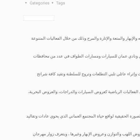
Categories
Tags
الجديدة تحت شعار “لنحتفل بعمان “، والذي يقام خلال الفترة من 19 يناير وحتى 11 فبراير، في24 يوما من الترفيه والإبهار والمتعة والإثارة والمرح وذلك من خلال الفعاليات المتنوعة
بيعي ونادي عمان للسيارات ومسارات الطواف في عدد من محافظات
 وإثراء عائلي تلبي التطلعات وتروج للسلطنة وتفيد كافة شرائح
 الفعاليات الرياضية كعروض السيارات والدراجات، والعروض البحرية،
الصورة الحقيقية لواقع حياة المجتمع العماني الذي يحوي عادات وتقاليد
ض اللهب والتوازن وعروض الإبهار وغيرها ، ويتعرف زوار مهرجان