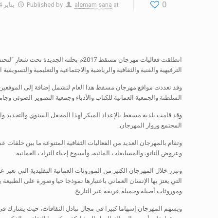
0
at
alemam sana
Published by
يناير 24, 2017
الترفيهية والفنية والثقافية والرياضية والاجتماعية والتعليمية والتسويقية
وقد تعددت مواقع مهرجان مسقط هذا العام لتشمل إضافة إلى الموقعين 
السلطنة والجمعية العمانية للكتاب والأدباء وجمعية التصوير الضوئي وجا
وقد قامت بلدية مسقط بالإعداد المبكر لهذا المحفل السنوي والتجديد وا
المجتمع وزوار المهرجان.
وتقام بالمهرجان العديد من الفعاليات الثقافية المتنوعة ما بين حلقات
وعروض التاتو، والمسابقات المائية، وأسبوع إحياء التراث العمانية.
وتبرز خلال المهرجان الكثير من الموروثات العمانية التقليدية التي تعبر ع
التي يعتز بها الإنسان العماني باعتبارها نموذجا حيا وصورة على الطبيعة 
وموروثات أصيلة وجميلة عريقة عبر التاريخ.
ويسهم المهرجان إسهاما كبيرا في مجال تبادل الثقافات، حيث يشارك في 