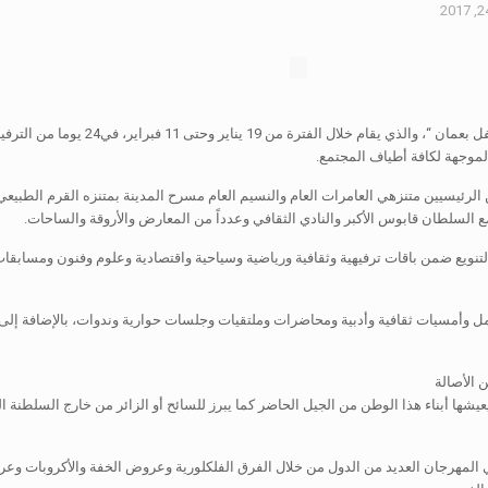
انطلقت فعاليات مهرجان مسقط 2017م بحلته 
 الموجهة لكافة أطياف المجتمع.
الرئيسيين متنزهي العامرات العام والنسيم العام مسرح المدينة بمتنزه القرم الط
مع السلطان قابوس الأكبر والنادي الثقافي وعدداً من المعارض والأروقة والساحات.
لتنويع ضمن باقات ترفيهية وثقافية ورياضية وسياحية واقتصادية وعلوم وفنون ومسابقات
 عمل وأمسيات ثقافية وأدبية ومحاضرات وملتقيات وجلسات حوارية وندوات، بالإضافة إلى
ن الأصالة
يعيشها أبناء هذا الوطن من الجيل الحاضر كما يبرز للسائح أو الزائر من خارج السلطنة 
المهرجان العديد من الدول من خلال الفرق الفلكلورية وعروض الخفة والأكروبات وعرو