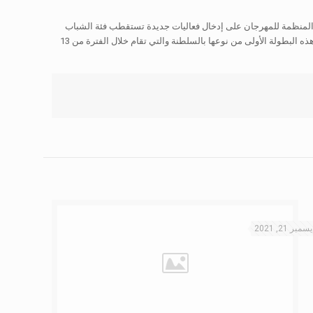
 المنظمة للمهرجان على إدخال فعاليات جديدة تستقطب فئة الشباب
وتتناسب مع ميولهم ومواهبهم، ومن ضمن هذه الفعاليات تصفيات السلطنة المؤهلة للبطولة العالمية لخماسيات كرة القدم ” F5WC ” والمخصصة للهواة ، وتعد هذه البطولة الأولى من نوعها بالسلطنة والتي تقام خلال الفترة من 13
سمبر 21, 2021