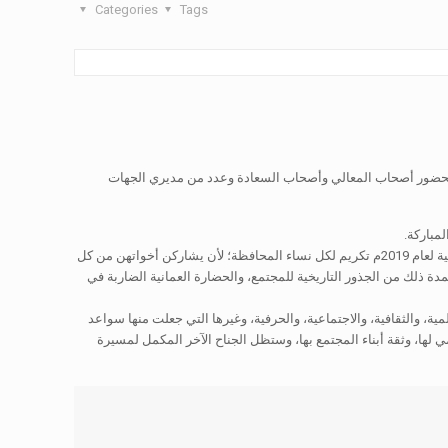
Categories
Tags
 وبحضور أصحاب المعالي وأصحاب السعادة وعدد من مديري الجهات
وقال سعادة الشيخ هلال بن سعيد الحجري محافظ جنوب الباطنة رئيس لجنة الاحتفال بالمحافظة: إن احتضان محافظة جنوب الباطنة للاحتفال بيوم المرأة العمانية لعام 2019م تكريم لكل نساء المحافظة؛ لأن يشاركن أخواتهن من كل
 ذلك من الجذور التاريخية للمجتمع، والحضارة العمانية الضاربة في
ية، والثقافية، والاجتماعية، والحرفية، وغيرها التي جعلت منها سواعد
 لها، وثقة أبناء المجتمع بها، وستظل الجناح الآخر المكمل لمسيرة