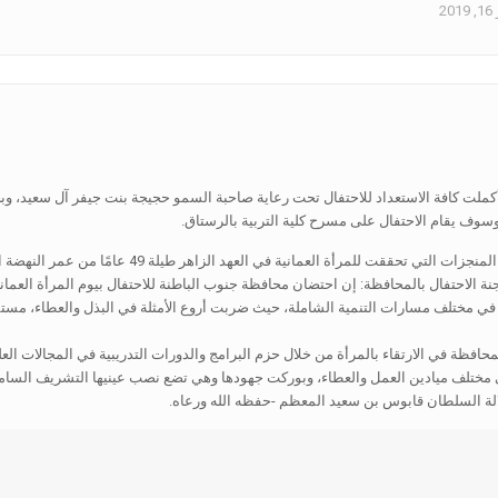
2
ي أكملت كافة الاستعداد للاحتفال تحت رعاية صاحبة السمو حجيجة بنت جيفر آل سعيد،
سوف يقام الاحتفال على مسرح كلية التربية بالرستاق.
للمرأة العمانية في العهد الزاهر طيلة 49 عامًا من عمر النهضة المباركة.
ي مختلف مسارات التنمية الشاملة، حيث ضربت أروع الأمثلة في البذل والعطاء، مستمدة
حافظة في الارتقاء بالمرأة من خلال حزم البرامج والدورات التدريبية في المجالات العلم
 في مختلف ميادين العمل والعطاء، وبوركت جهودها وهي تضع نصب عينيها التشريف السامي
الة السلطان قابوس بن سعيد المعظم -حفظه الله ورعاه.