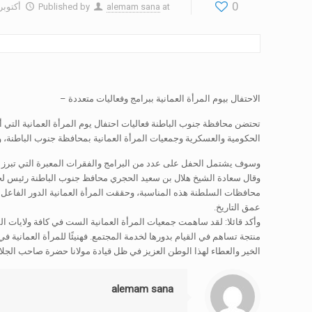
0
at
alemam sana
Published by
أكتوبر 16, 019
الاحتفال بيوم المرأة العمانية ببرامج وفعاليات متعددة –
تحتضن محافظة جنوب الباطنة فعاليات احتفال يوم المرأة العمانية الت
الحكومية والعسكرية وجمعيات المرأة العمانية بمحافظة جنوب الباطنة، و
وسوف يشتمل الحفل على عدد من البرامج والفقرات المعبرة التي تبرز المنجزات التي تحققت 
محافظات السلطنة هذه المناسبة، وحققت المرأة العمانية الدور الفاعل ف
عمق التاريخ.
وأكد قائلا: لقد ساهمت جمعيات المرأة العمانية الست في كافة ولايات الم
منتجة تساهم في القيام بدورها لخدمة المجتمع. فهنيئًا للمرأة العمانية
الخير والعطاء لهذا الوطن العزيز في ظل قيادة مولانا حضرة صاحب الجل
alemam sana