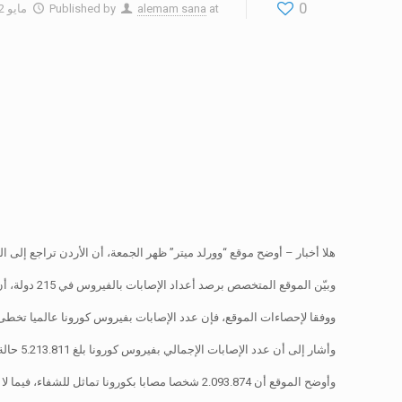
0
at
alemam sana
Published by
مايو 22, 2020
هلا أخبار – أوضح موقع “وورلد ميتر” ظهر الجمعة، أن الأردن تراجع إلى المرتبة 121 بإصابات فيروس كورونا عالميا خلال 3 أسابيع، حيث حل الأردن المرتبة 112 نهاية 
وبيّن الموقع المتخصص برصد أعداد الإصابات بالفيروس في 215 دولة، أن الولايات المتحدة لا تزال في المرتبة الأولى بعدد الإصابات، ومن ثم تليها روسيا والبرازيل.
ووفقا لإحصاءات الموقع، فإن عدد الإصابات بفيروس كورونا عالميا تخطى الـ5 مليون إصابة مؤ
وأشار إلى أن عدد الإصابات الإجمالي بفيروس كورونا بلغ 5.213.811 حالة عالميا، فيما بلغ عدد الوفيات 334.996 حالة.
وأوضح الموقع أن 2.093.874 شخصا مصابا بكورونا تماثل للشفاء، فيما لا يزال 2.784.941 شخصا مصابا قيد العلاج، منهم 45.601 شخصا حالتهم تصنف بـ”الخطرة”.