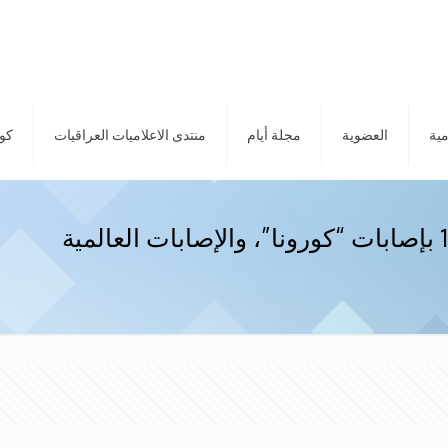
مية
العضوية
مجلة أيام
منتدى الاعلاميات العراقيات
كور
“وورلد ميتر”: الأردن في المرتبة 121 بإصابات “كورونا”، والإصابات العالمية