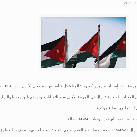
نيسان الماضي.
كدة.