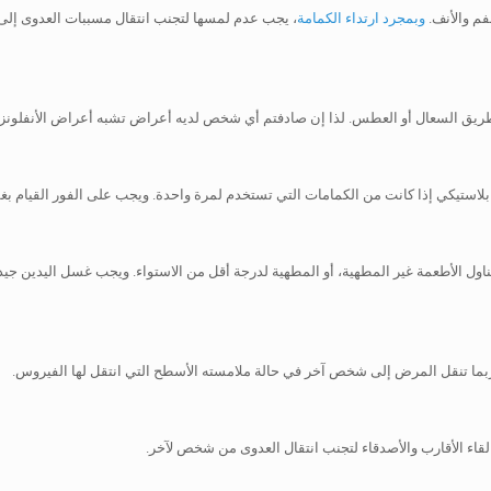
فم والأنف.
وبمجرد ارتداء الكمامة
، يجب عدم لمسها لتجنب انتقال مسببات العدوى إلى
ريق السعال أو العطس. لذا إن صادفتم أي شخص لديه أعراض تشبه أعراض الأنفلونزا،
استيكي إذا كانت من الكمامات التي تستخدم لمرة واحدة. ويجب على الفور القيام بغسل
الأطعمة غير المطهية، أو المطهية لدرجة أقل من الاستواء. ويجب غسل اليدين جيداً وف
 ربما تنقل المرض إلى شخص آخر في حالة ملامسته الأسطح التي انتقل لها الفيروس.
قاء الأقارب والأصدقاء لتجنب انتقال العدوى من شخص لآخر.