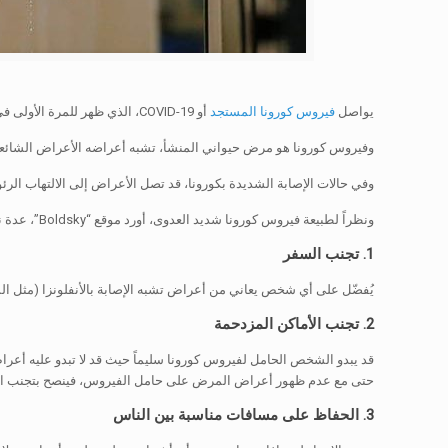
يواصل
فيروس كورونا المستجد
أو COVID-19، الذي ظهر للمرة الأولى في مدينة ووهان الصينية، الانتشار في دول العالم.
وفيروس كورونا هو مرض حيواني المنشأ، تشبه أعراضه الأعراض الشائعة 
وفي حالات الإصابة الشديدة بكورونا، قد تصل الأعراض إلى الالتهاب الر
ونظراً لطبيعة فيروس كورونا شديد العدوى، أورد موقع “Boldsky”، عدة نصائح صحية لمنع انتشار العدوى بالفيروس من فرد إلى آخر.
1. تجنب السفر
يُفضّل على أي شخص يعاني من أعراض تشبه الإصابة بالأنفلونزا (مثل ا
2. تجنب الأماكن المزدحمة
حتى مع عدم ظهور أعراض المرض على حامل الفيروس، فينصح بتجنب التواجد 
3. الحفاظ على مسافات مناسبة بين الناس