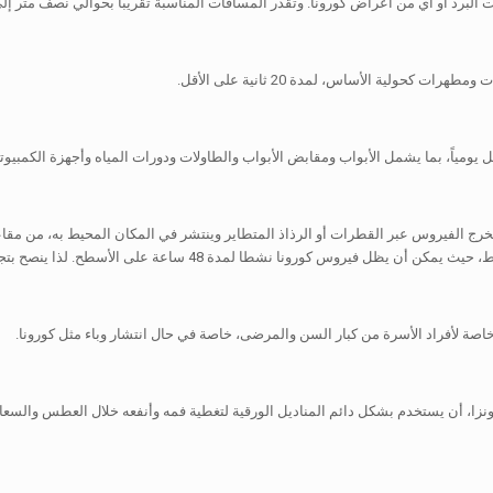
 البرد أو أي من أعراض كورونا. وتقدر المسافات المناسبة تقريباً بحوالي نصف متر
ولية الأساس، لمدة 20 ثانية على الأقل.
مياً، بما يشمل الأبواب ومقابض الأبواب والطاولات ودورات المياه وأجهزة الكمبيوتر 
رج الفيروس عبر القطرات أو الرذاذ المتطاير وينتشر في المكان المحيط به، من مقا
 ساعة على الأسطح. لذا ينصح بتجنب لمس العينين أو أي جزء من الوجه قدر المستطاع.
خاصة لأفراد الأسرة من كبار السن والمرضى، خاصة في حال انتشار وباء مثل كورونا.
نزا، أن يستخدم بشكل دائم المناديل الورقية لتغطية فمه وأنفعه خلال العطس والسعا