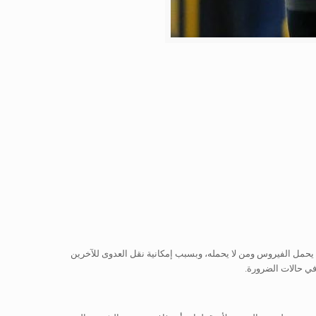
 أعراض المرض، وذلك طول فترة حضانة الفيروس والتي تبلغ 14 يوماً. ولأنه لا يمكن تنبؤ بمن يحمل الفيروس ومن لا يحمله، وبسبب إمكانية نقل العدوى للآخرين
في حالات الضرورة.