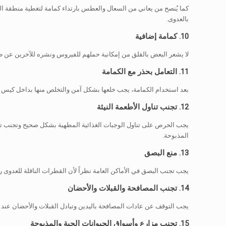
كما يُنصح من يعاني من السعال والعطس بارتداء كمامة لتغطية منطقة ال
بالعدوى.
10. كمامة إضافية
لا يشعر البعض بالقلق من إمكانية حملهم للفيروس ونشره للآخرين عن ط
11. التعامل بحذر مع الكمامة
بعد استخدام الكمامة، يجب خلعها بشكل آمن والتخلص منها بداخل كيس بل
12. تجنب تناول الأطعمة النيئة
يجب الحرص على تناول الوجبات الغذائية المطهية بشكل صحيح وتجنب تناول 
المذبوحة.
13. منع البصق
يجب تجنب البصق في الأماكن العامة نظراً لأن القطرات الناقلة للعدوى
14. تجنب المصافحة والقبلات والأحضان
يجب التوقف عن عادات المصافحة باليدين وتبادل القبلات والأحضان عند ل
15. تجنب مزارع وأسواق الحيوانات الحية والمذبوحة