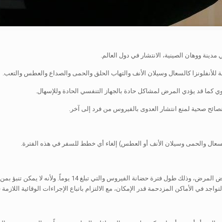
للأنفلونزا كالسعال وسيلان الأنف والتهاب الحلق والحمى والصداع والعطس والتعب.
ئوي كما قد يؤدي المرض لمشاكل حادة بالجهاز التنفسي الحادة وللإسهال.
لسعال والحمى وسيلان الأنف أو العطس) إلغاء أي خطط للسفر في هذه الفترة.
قد يبدو الشخص الحامل لفيروس كورونا سليماً حيث قد لا تبدو عليه
في الأماكن المزدحمة قدر الإمكان، مع الالتزام باتباع الإجراءات الوقائية اللازمة 