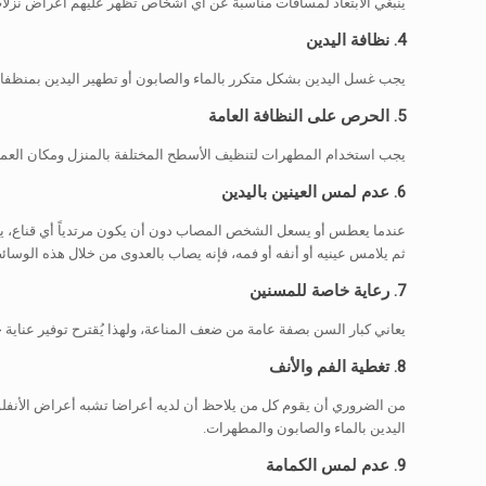
ينبغي الابتعاد لمسافات مناسبة عن أي أشخاص تظهر عليهم أعراض نزلات
4. نظافة اليدين
يجب غسل اليدين بشكل متكرر بالماء والصابون أو تطهير اليدين بمنظفات ومطهرات كح
5. الحرص على النظافة العامة
يجب استخدام المطهرات لتنظيف الأسطح المختلفة بالمنزل ومكان العمل يو
6. عدم لمس العينين باليدين
عندما يعطس أو يسعل الشخص المصاب دون أن يكون مرتدياً أي قناع، يخ
ثم يلامس عينيه أو أنفه أو فمه، فإنه يصاب بالعدوى من خلال هذه الوسائط، حيث يمكن أن يظل فيروس كورونا نشطا لمدة 48
7. رعاية خاصة للمسنين
يعاني كبار السن بصفة عامة من ضعف المناعة، ولهذا يُقترح توفير عناية 
8. تغطية الفم والأنف
من الضروري أن يقوم كل من يلاحظ أن لديه أعراضا تشبه أعراض الأنفلو
اليدين بالماء والصابون والمطهرات.
9. عدم لمس الكمامة