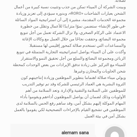
لصلالة.
وبينت الشركة أن الميناء تمكن من جذب وتثبيت نسبة كبيرة من أعمال
الشحن بعبارات الشاحنات «RORO»، وبدوره سيؤدي إلى تعزيز وزيادة
مجموعة الخدمات المقدمة، مشيرة إلى أن استراتيجية المواد السائلة
-في طور الإنشاء- ستضمن نموًا متزايدًا للأعمال وتقلل من خطورة
الاعتماد على الركام الصخري، ولا تزال الشركة تعمل من أجل تنويع
مجموعة البضائع، وحققت نجاحًا من خلال العمل مع وكالات الإغاثة
والمساعدات التي تستخدم صلالة كمحور إقليمي لها مستقبلا.
وأكدت على أن الميناء يواصل استراتيجيته التجارية المتمثلة في تنويع
الزبائن ومجموعة البضائع والسلع من أجل تحقيق النمو والاستقرار
للميناء مع التركيز على زيادة تدفق الإيرادات من بعض الوحدات كمحطة
شحن الحاويات والمخازن وغيرها.
ويولي ميناء صلالة اهتماما بتطوير الموظفين وزيادة إنتاجيتهم كون
الثروة البشرية هي العماد الرئيسي للشركة وقد تم توفير التدريب
للموظفين على السلامة والتقنية والإدارة. وتعد السلامة من أهم
الأولويات وذلك لضمان أن يواصل الموظفون أداءهم ويقوموا بأداء
المهام الموكلة إليهم بشكل آمن، وقد ساهم رفع الحس بالسلامة لدى
الموظفين في تشجيع القيام بالإجراءات التصحيحية لكي يقوموا بالعمل
بشكل آمن في بيئة العمل.
alemam sana