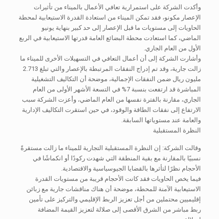
وأكدت الشركة على استمرارية تعافي الأعمال بالميناء من تأثيرات
الإعصار مكونو، فقد تمكن الميناء من استعادة القدرة الاستيعابية لمحطة
الحاويات إلى مستويات ما قبل الإعصار إلى حد كبير بنهاية يونيو
الماضي، كما استعادت محطة البضائع العامة قدرتها الاستيعابية في الربع
الأول من العام الجاري.
وأشارت الشركة إلى أن أعمال التعافي في التسهيلات الأخرى للميناء ما
زالت جارية، وقد تم إدراج النفقات المرتبطة بالإعصار والتي تبلغ 2.713
مليون ريال ضمن النفقات الإجمالية، موضحة أن التكاليف التشغيلية
المباشرة قد ارتفعت بنسبة 7% في التسعة الأشهر الأولى من العام
الجاري، مقارنة بالفترة نفسها من العام الماضي، وأعزت الشركة سبب
الارتفاع إلى نفقات الطاقة والوقود، في حين استقرت التكاليف الإدارية
والعامة عند مستوياتها السابقة.
النظرة المستقبلية
وقالت الشركة: إن النظرة المستقبلية التجارية للميناء ما زالت مستقرةً
نسبيًا بالمقارنة مع بقية المنطقة التي شهدت ركودًا أو انكماشًا في
الأحجام نظرًا لتأثرها بالقضايا الجيوسياسية والاقتصادية.
فيما يخص الحاويات فقد كانت الأحجام قريبة من مستويات القدرة
الاستيعابية الآمنة للمحطة، موضحة أن هناك مناقشات جارية مع زبائن
إقليميين محتملين من أجل تعزيز الربط الإقليمي والتركيز على تأمين
ربط مباشر من الشرق الأقصى إلى صلالة لتعزيز القيمة المضافة