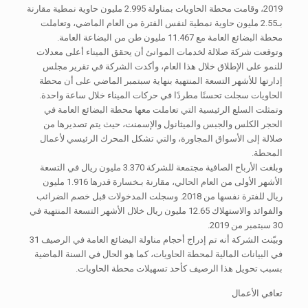
2019، وقامت محطة الحاويات بمناولة 2.995 مليون حاوية نمطية مقارنة
بـ2.55 مليون حاوية نمطية لنفس الفترة من العام الماضي، وتعاملت
محطة البضائع العامة مع 11.467 مليون طن من البضاعة العامة.
وتوقعت شركة صلالة لخدمات الموانئ أن يحقق الميناء أعلى معدلات
للنمو على الإطلاق خلال هذا العام، وأكدت الشركة في تقرير مجلس
إدارتها للأشهر التسعة المنتهية بنهاية سبتمبر الماضي على أن محطة
الحاويات سجلت تحسنًا مطردًا في حركات الميناء خلال ساعة واحدة.
وتمثلت السلع الرئيسية التي تعاملت معها محطة البضائع العامة في
الحجر الكلس والجبس والميثانول والإسمنت، حيث يتم تصديرها من
صلالة إلى الأسواق المجاورة، والتي تشكل المحرك الرئيسي لأعمال
المحطة.
وبلغت الأرباح الصافية مجتمعة للشركة 3.370 مليون ريال في التسعة
الأشهر الأولى من العام الحالي، مقارنة بـخسارة قدرها 1.916 مليون
ريال للفترة نفسها من 2018. وسجلت المدخولات قبل خصم الضرائب
والفوائد والاستهلاك 12.65 مليون ريال خلال الأشهر التسعة المنتهية في
30 سبتمبر من 2019.
وبيّنت الشركة أنه تم إدراج أحجام مناولة البضائع العامة في الرصيف 31
في البيانات المالية لمحطة الحاويات، كما هو الحال في السنة الماضية
بسبب تحويل هذا الرصيف كأحد تسهيلات محطة الحاويات.
تعافي الأعمال