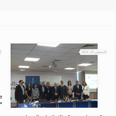
أغسطس 24, 2022
أ
وز
م