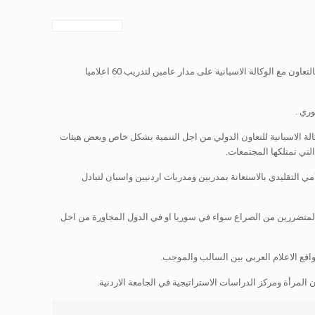
عمان 21 آب (بترا)- نظم مركز الاعلاميات العربيات اليوم الاثنين حفلا بمناسبة اختتام برنامج التدريب الاعلامي ضمن مشروع “تحضير-مسار” الذي نفذه المركز بالتعاون مع الوكالة الاسبانية على مدار عامين لتدريب 60 اعلاميا
ري .
كالة الاسبانية للتعاون الدولي من اجل التنمية بشكل خاص وبعض هيئات
لتي تمتلكها المجتمعات.
ي التقليدي بالاستعانة بمدربين ومدربات اردنيين واسبان لتبادل
اتحاد الاوروبي شرع في اطلاق مبادرة تحضير في حزيران 2014 بهدف تقديم الدعم للسوريين المتضررين من الصراع سواء في سوريا او في الدول المجاورة من اجل
واقع الاعلام العربي بين السالب والموجب.
المرأة ومركز الدراسات الاستراتيجية في الجامعة الاردنية.