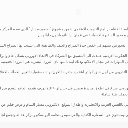
بحضور السفيرة الاسبانية في عمان ارانثاثو بانيون دابالوس.
ن السوريين يسهم في خفض حدة الصراع والعنف والطائفية التي تسبب بها الصراع السو
 الحكومة الاردنية عمدت الى التنسيق مع الشركاء في الاتحاد الاوروبي بشكل عام والو
لمهارات في مجال الاعلام، وذلك ايمانا منها بان الثروة البشرية هي الثروة الحقيقية ا
لتدريبي من اجل خلق كوادر اعلامية متدربة لتكون نواة مستقبلية لتغيير الخطاب الاعلام
من جانبه قال مدير التعاون في الاتحاد الاوروبي ابراهيم لافيا ان ال
ديمقراطية شاملة .
 باللغتين العربية والانجليزية واطلاق الموقع الالكتروني مسار الشام وعرض فيلم عن 
ني وممثلون عن السفارة الكندية والفرنسية ومنظمة اليونسكو ومركز عدالة وتجمع لجان 