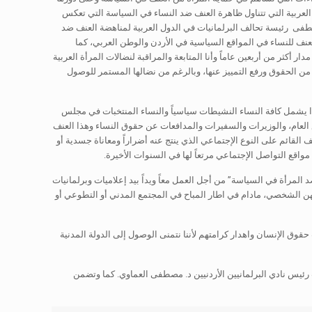
لعربية التي تتناول ظاهرة العنف ضد النساء في السياسة التي تعكس
صطفى رئيسة تحالف البرلمانيات في الدول العربية لمناهضة العنف ضد
عنف للنساء في المواقع السياسية في الأردن والوطن العربي، كما
أكثر من أربعين عاماً وأنا المتابعة والمراقبة لنضالات المرأة العربية
 من الحقوق ورفع التمييز عنها، وبالرغم من نضالها المستمر للوصول
 يشمل كافة النساء النشيطات سياسياً والنساء المنتخبات في مجلس
العام، والوزيرات والسفيرات والمدافعات عن حقوق النساء وهذا العنف
ف القائم على النوع الإجتماعي الذي ينتج عنه أضراراً ومعاناة جسدية أو
واقع التواصل الإجتماعي مرتعاً لها في السنوات الأخيرة.
لمرأة في السياسة” من أجل العمل معاً ويداً بيد إعلاميات وبرلمانيات
ن الشخصي، مادام في اطار المباح في المجتمع المدني أو التطوعي أو
 حقوق الإنسان واهدار كرامتهم لأننا نتمنى الوصول إلى الدولة المدنية
ب رئيس نادي البرلمانيين الأردنيين د. مصطفى العماوي. كما وتضمن