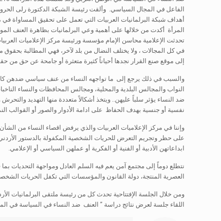
الفاعل في المجال السياسي. وألقت رئيسة الشبكة الدكتورة رلى الحروب 
أهداف شبكة البرلمانيات العربيات التي تعمل على تحقيق المساواة في مو
المرأة أكدت من خلالها على أهمية وعي البرلمانيات بظاهرة العنف الموج
تحدثت الإعلامية محاسن الإمام مؤسسة ورئيسة مركز الإعلاميات العربيات م
في كل المجالات ، ولا يختلف النضال من بلد لآخر، فهي المطالبة بحقوق م
إلى موقع صنع القرار نجدها أحياناً كثيرة متعثرة أو جامحة عن حق من حقو
والسبب في ذلك يرجع إلى ما تواجهه النساء من عنف سياسي ضدهن كالتع
النواب والمجالس البلدية والمحلية، ومجالس المحافظات والنساء الناخ
ضد النساء يؤثر سلباً عليهن.. ويتخذ أشكالاً متعددة منها التهديد والتحر
نفسية أو جنسية بهدف الحفاظ على ادامة الأدوار والصور أو القوالب النم
وإننا في مركز الإعلاميات العربيات والذي يرفض اقصاء النساء من الشأن
على حظر وتجريم التعرض للحريات الشخصية المكفولة بالدستور الأردني،
ابداعاتهن الأدبية أو الفنية أو الفكرية أو عملهن السياسي أو الإعلامي.
نتطلع دوماً إلى مجتمع آمن يعم فيه السلم العادل ومواجهة التحديات بما ف
العصرية المنتجة، دولة القانون والمؤسسات التي تكفل الحريات الشخصية 
ومن خلال الجلسة الإفتتاحية تحدث كل من رئيسة ملتقى البرلمانيات الأرد
اللقاء جلسة لعرض نتائج دراسة ” العنف ضد النساء في السياسة في الم