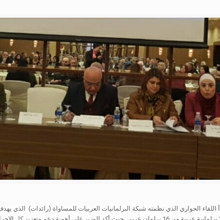
اللقاء الحواري الذي نظمته شبكة البرلمانيات العربيات للمساواة (رائدات) الذي يهدف
ضد النساء في السياسة في الوطن العربي وقد شملت هذه الدراسة 216 برلمانية عربية من 16 برلمان عربي. 