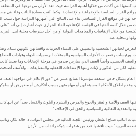
كلمتها التي أكدت من خلالها أهمية الدراسة حيث تعد الأولى من نوعها في المنطقة ا
اقع القرار السياسية والإجتماعية والإقتصادية. وكما ألقت سعادة النائب وفاء بني م
ه لهن في مواقع القرار السياسي بناء على النتائج التي أظهرتها الدراسة حول نسب ال
ن خلال كلمة ألقتها في الجلسة الإفتتاحية للقاء الحواري حيث أشارت إلى أنه “على مدار 
كتسبة من خلال الإتفاقيات والمعاهدات الدولية أو من أجل تشريعات محلية لنيل المزيد
قها ومتخلية عنه.
رض لحياتهن الشخصية والتضييق على النساء الحزبيات واقصائهن لكونهن نساء، وهذا
بات ورئيسات وعضوات الأحزاب السياسية والممثلات الرسميات للدولة وقيادات القطاع 
ش والعنف الجنسي، وأيضاً العنف الذي يمارس ضدهن في مرحلة الإنتخابات وما بعدها كالعن
طية لكل من الذكور والإناث ومنها الإعتداءات اللفظية والمضايقات .. وللأسف أصبحت م
 العام بشكل خاص سنعقد مؤتمرنا السابع عشر عن ” دور الإعلام في مواجهة العنف ضد ا
 وعدم اطلاق الأحكام المسيئة لهن أو مهاجمتهن بسبب أفكارهن أو مظهرهن أو سلوكه
يها العنف والأمية والفقر والجوع والمرض والتشرد والتلوث والفساد بعيداً عن انتهاكات
والتعددية الثقافية والسياسية والحق في الإختلاف.”
نيات النائب صباح الشعار، ورئيس اللجنة المالية في مجلس النواب، د. خالد بكار، ونائ
نطقة العربية” حيث ناقشها عدد من عضوات شبكة رائدات من الأردن.