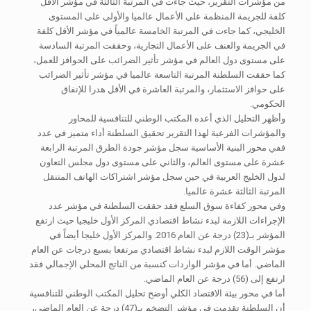
من مؤشرات التقرير، حيث جاءت في المرتبة الثالثة في مؤشر الأقل
كلفة للجريمة المنظمة على الأعمال عالميا والأولى على المستوى
الخليجي، كما جاءت في المرتبة الخامسة عالمياً في مؤشر الأقل كلفة
في الجريمة والعنف على الأعمال التجارية، وحققت المرتبة السادسة
على مستوى دول العالم في مؤشر تأثير الضرائب على الحوافز للعمل،
كما حققت السلطنة المرتبة التاسعة عالميا في مؤشر تأثير الضرائب
على حوافز الاستثمار، والمرتبة العاشرة في الأقل هدرا للإنفاق
الحكومي.
وأظهر التحليل الذي أعده المكتب الوطني للتنافسية للمحاور
والمؤشرات الفرعية لهذا التقرير تحقيق السلطنة أداء متميز في عدد
ففي محور البنية الأساسية سجل مؤشر جودة الطرق المرتبة الرابعة
عشرة على مستوى العالم، والثاني على مستوى دول مجلس التعاون
لدول الخليج العربية في حين سجل مؤشر اشتراكات الهاتف المتنقل
المرتبة الثالثة عشرة عالميا.
وفي محور كفاءة سوق السلع فقد حققت السلطنة في مؤشر عدد
الإجراءات اللازمة لبدء نشاط اقتصادي المركز الأول خليجيا حيث ارتفع
المؤشر بـ(23) درجة عن العام 2016. والمركز الأول خليجا أيضاً في
مؤشر الوقت اللازم لبدء نشاط اقتصادي مرتفعا بسبع درجات عن العام
الماضي. أما في مؤشر الواردات كنسبة من الناتج المحلي الإجمالي فقد
ارتفع إلى (56) درجة عن العام الماضي.
أما في محور بيئة الاقتصاد الكلي أوضح تحليل المكتب الوطني للتنافسية
أن السلطنة تقدمت في مؤشر التضخم بـ(47) درجة عن العام الماضي،