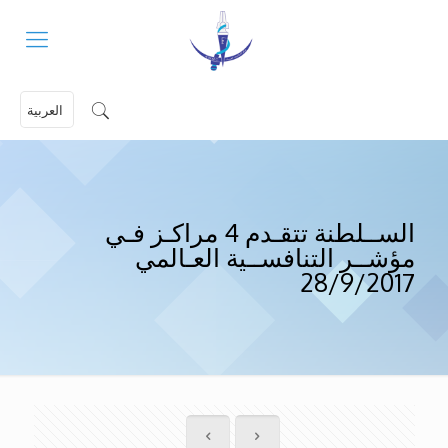
العربية
الســلطنة تتقـدم 4 مراكـز فـي
مؤشــر التنافســية العـالمي
28/9/2017