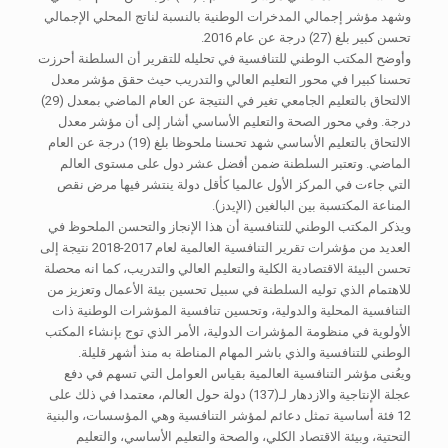
وشهد مؤشر إجمالي المدخرات الوطنية بالنسبة لناتج المحلي الإجمالي
تحسن كبير بلغ (27) درجة عن عام 2016.
وأوضح المكتب الوطني للتنافسية في تحليله للتقرير أن السلطنة أحرزت
تحسنا كبيرا في محور التعليم العالي والتدريب حيث حقق مؤشر معدل
الالتحاق بالتعليم الجامعي تغير في النتيجة عن العام الماضي بمعدل (29)
درجة. وفي محور الصحة والتعليم الأساسي أشار إلى أن مؤشر معدل
الالتحاق بالتعليم الأساسي شهد تحسنا ملحوظا بلغ (19) درجة عن العام
الماضي. وتعتبر السلطنة ضمن أفضل عشر دول على مستوى العالم
التي جاءت في المركز الأول عالميا كأقل دولة ينتشر فيها مرض نقص
المناعة المكتسبة بين البالغين (الإيدز).
ويذكر المكتب الوطني للتنافسية أن هذا الإنجاز والتحسن الملحوظ في
العديد من مؤشرات تقرير التنافسية العالمية لعام 2017-2018 نتيجة إلى
تحسن البيئة الاقتصادية الكلية والتعليم العالي والتدريب، كما انه محصلة
للاهتمام الذي توليه السلطنة في سبيل تحسين بيئة الأعمال وتعزيز من
التنافسية المحلية والدولية، وتحسين تنافسية المؤشرات الوطنية ذات
الأولوية في منظومة المؤشرات الدولية، الأمر الذي توج بإنشاء المكتب
الوطني للتنافسية والذي باشر المهام المناطة به منذ أشهر قليلة.
ويعُنى مؤشر التنافسية العالمية بقياس العوامل التي تسهم في دفع
عجلة الإنتاجية والازدهار لـ(137) دولة حول العالم، معتمدا في ذلك على
12 فئة أساسية تمثل دعائم لمؤشر التنافسية وهي المؤسسات، والبنية
التحتية، وبيئة الاقتصاد الكلي، والصحة والتعليم الأساسي، والتعليم