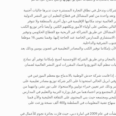
شركات وتدخل في نطاق التجارة المستترة حيث تديرها جاليات أجنبية
وتعد واحدة من اهم المشاكل في قطاع التعليم ان دور النشر الدولية
لعالمية توجد مكاتبها الإقليمية في دول أخرى بالمنطقة ولا تتوفر
سعار بيع الكتب للمدارس وبالتالي ينعكس على أولياء الأمور ويكلفهم الكثير، وأيضا تأخر توزيع الكتب
ه المشاكل عن طريق الشراكة غير الربحية مع القطاع الحكومي وتوفير
الخدمات لهذا القطاع لتقليل التكاليف والجهد، والشراكة مع دور النشر لإيجاد مواطنين عمانيين مدربين ومؤهلين لتمثيل السلطنة مما يعني سرعة توفير التدريب الاستشاري للمدارس الخاصة عند الحاجة إليها، وقمنا بتعيين 16 موظفا
نوب الشرقية والداخلية.
ن بإمكاننا توفير الكتب والمصادر التعليمية في غضون يومين وذلك بعد
 بالمجان وعن طريق الشركة اللوجستية أصبح بإمكاننا توفير أي نماذج
ت تنظم آلية التوزيع واعتماد المقررات لدور النشر العالمية لضمان
 إذا قامت شركة حدش الوطنية بالاندماج مع معظم الموزعين في
ي ابريل الحالي استحوذنا على اكبر شركة توزيع مصادر تعليمية على
ك عبر تعيين خبراء دوليين والاستحواذ على دور نشر، وانتهينا من
ل المجتمع وتم اعتمادهما من قبل وزارة التربية والتعليم في المدارس
ليجي ومجتمعه حيث بني المحتوى على الثقافة الخليجية والآن قمنا
بالبدء في تأليف مناهج الادب والإثراء باللغة الانجليزية وهي مبنية على الحضارة العربية والخليجية للمدارس، ونجحت الشركة حتى الآن في بيع 150 الف نسخة من منهاج تقنية المعلومات في السلطنة و400 ألف نسخة وزعت على
ويوضح ان تأسيس “حدش” الوطنية هو نتاج نجاحات شركات تعمل في مجالات اخرى ومنها شركات مشاهير التي حققت حصدت العديد من الجوائز لتميزها وقد نشأت في عام 2009 في امارة دبي، حيث فازت بجائزة نجوم للأعمال في