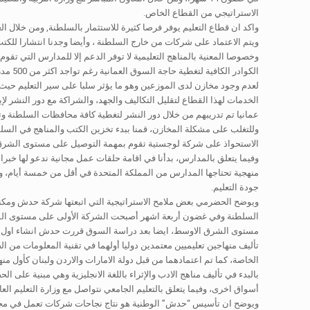
الاستراتيجي من القطاع الخاص.
واكد ان قطاع التعليم يوفر فرصا كثيرة للاستثمار بالسلطنة, ومن خلال
ويتم الاعتماد على شركات من خارج السلطنة ، وأيضا وجدنا انتشارا للكتب
وخصوصا المعنية بالمناهج التعليمية لا توفر الدعم إلا للمدارس التي تقو
الكوا
لعدم وجود مخازن لدى الموزعين وهو ما يؤثر سلبا على سير التعليم حيث 
عمانيا تم تدريبهم من خلال دور النشر لتغطية كافة محافظات السلطنة وت
وللتغلب على مشكلة المخازن، قمنا ببدء تخزين الكتب والمناهج في السلط
الاستحواذ على شركة لوجستية تقوم بمهمة التوصيل على مستوى الشرق
وفيما يتعلق بالمدارس، بدأنا في اقامة حلقات عمل مجانية ندعو لها خبرا
منهجية تحتاجها المدارس من المملكة المتحدة في أقل من خمسة أيام، ومما
جودة التعليم.
ويوضح الحضرمي بعض ملامح الاستراتيجية التي اتبعتها شركة حدش ومكن
السلطنة وفي غضون أربعة اشهر أصبحت الشركة الأولى على مستوى السلطن
مستوى الشرق الاوسط، ايضا بعد دراسة السوق قررت حدش انشاء اول دار
تأليف منهاجين تعليميين معتمدين دوليا أولهما في تقنية المعلومات من ا
الخاصة، كما تم اعتمادهما من قبل دولة الامارات والاردن ولبنان كأول م
أسواق اخرى، وفيما يتعلق بالتعليم الجامعي نتواصل مع وزارة التعليم الع