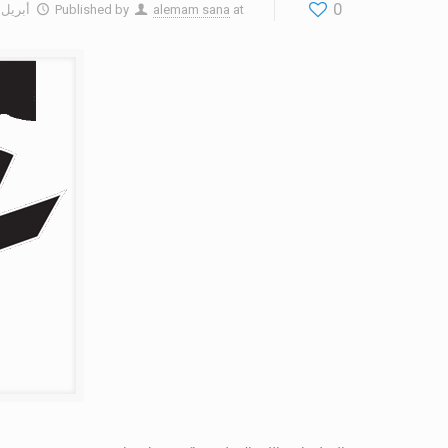
0
at
alemam sana
Published by
أبريل 24, 2017