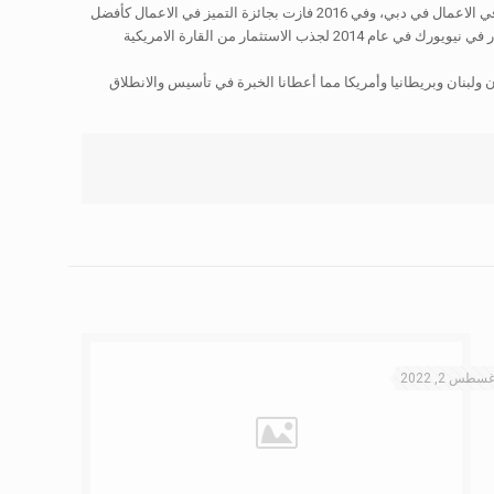
دبي كأفضل شركة نامية حققت سرعة في النمو في عام 2013 وفي عام 2015 فازت بجائزة أفضل شركة صغيرة ومتوسطة على مستوى 64 دولة بجائزة التميز في الاعمال في دبي، وفي 2016 فازت بجائزة التميز في الاعمال كأفضل
الشركات للدخول في الاسواق النامية وتم اختيارنا من ضمن الشركات الاماراتية التي سوف تشارك في اكسبو 2020 ومن ثم قمنا بإنشاء شركة مواثيق للاستثمار في نيويورك في عام 2014 لجذب الاستثمار من القارة الامريكية
دة بيعها فيما تدير الآن 7 شركات فرعية تتواجد في الإمارات والأردن ولبنان وبريطانيا وأمريكا مما أعطانا الخبرة في تأسيس والانطلاق
غسطس 2, 2022