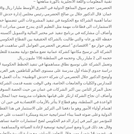
تقنية المعلومات واللغة الانجليزية باكورة مناهجها –
الحضرمي: حجم سوق المناهج الدولية في الشرق الأوسط مليارا ريال و156 مليونا في السلطنة –
عمان: قال الدكتور جلال بن صالح الحضرمي رئيس مجلس إدارة حدش الوطني
تماما أهمية الشراكة مع الحكومة في تنفيذ المشروعات التي تتضمنها 
الاستثمارات الى قطاعات مهمة مثل التعليم الذي يندرج ضمن مبادرات البر
وأضاف أن مشاركته في برنامج تنفيذ عبر مختبر المالية والتمويل أكسبت
حفظه الله ورعاه- والتي طالبت بالشراكة الحقيقية بين القطاع الحكومي
وفي حوار مع “ الاقتصادي” استعرض الحضرمي العوامل التي ساهمت في 
الشركة الى ترسيخ مكانتها كشركة عمانية تضع مناهج دولية معتمدة للتعلي
حجمه الى 2 مليار ريال، وحجمه في السلطنة 156 مليون ريال.
وتعمل الشركة على توسيع نطاق مساهمتها في تنفيذ الخطط الحكومية لإشر
دراسة جدوى لإنشاء أول مدرسة على مستوى العالم للناطقين بغير العربي
للمدارس والكليات والجامعات الخاصة، وفي الوقت نفسه قدمت الشركة 
تحتل المركز الثامن بين اكبر الشركات في عمان من حيث الحصة السوقي
وأضاف ان نجاح الشركة ارتكز على قيامها بخطوات مدروسة جيدا لمجال ن
الواعدة في السلطنة، وهو قطاع لا يتأثر بالأزمات الاقتصادية في حين ان
اهتمام أولياء الأمور وهو ما دفعنا الى التركيز على الاستثمار في هذا 
الدولية وعلى ضوئه قمنا ببناء استراتيجية حديثة ومبتكرة اعتمدت على خبر
للمؤتمر دور كبير في إبراز الدعم الحكومي لضخ استثمارات خاصة تساهم 
وقال بعد ذلك قررنا وضع استراتيجية توسعية لإعادة الصياغة والمساهمة
في غضون 14 شهرا، ومن خلال التعاون المباشر مع وزارة التربية