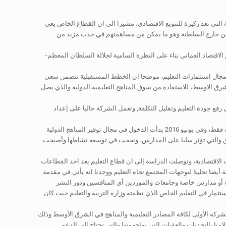
لتي تعد ركيزة للتنويع الاقتصادي، مشيرا الى ان القطاع الخاص يعي
ن من خارج السلطنة وهو ما يمكن من مساهمتهم في جذب مزيد من
اقتصاد العماني بناء على النظرة السامية لجلالة السلطان المعظم-
مجال استثمارات التعليم، موضحا ان الخطط المستقبلية تتضمن سعي
شرق الاوسط، للاستفادة من سوق المناهج التعليمية الدولية والذي يصل
ع جودة التعليم وتقليل التكلفة, وتعمل الشركة حاليا على إعداد
وأوضح الدكتور جلال الحضرمي ان شركة «حدش الوطنية»: بدأت العمل في نوفمبر 2015 كشركة مصادر تعليمية وتركز عملها في البداية على مجال القرطاسيات فقط، وفي يونيو 2016 بدأت الدخول في مجال توفير المناهج الدولية
ق والتي تؤثر سلبا على المدارس، ونجحت في توسعة نشاطها وأصبحت
لاقتصادية، وتوصلت الدراسة إلى ان قطاع التعليم يعد احد القطاعات
يضا تحليلا لتوجهات المجتمع تجاه التعليم ووجدنا انه يأتي في مقدمة
ومية أو مدارس خاصة وجامعات والموردين أي المنافسين ودور النشر
ستثمار في التعليم الخاص الذي نظمته وزارة التربية والتعليم حيث كان
ركة الأولى لكافة المصادر التعليمية والمناهج في الشرق الأوسط وذلك
لامنا بالتحديات والعقبات التي يواجهونها والتي تحتاج الى الدعم