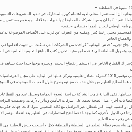
ة ان المستثمر المحلي لديه اهتمام كبير بالمشاركة في تنفيذ المشروعات التنموية ا
خطط التنمية، كما ان بعض الشركات المحلية لديها خبرات وعلاقات جيدة مع مستثمري
نامج الوطني لتعزيز النمو الاقتصادي «تنفيذ».
ه كمستثمر محلي زخما كبيرا ومكنته من التعرف عن قرب على الأهداف الموضوعة لدعم ال
 والقطاع الخاص.
نجاح تجربة “حدش الوطنية” كواحدة من الشركات التي تمكنت من تثبيت اقدامها في 
م، وتحويل السلطنة الى قاعدة لوجستية لتخزين كتب المناهج التعليمية العالمية في ال
اك القطاع الخاص في الاستثمار بقطاع التعليم، وتعتبره توجها جيدا حيث يساهم في رف
ة.
دعما لقطاع التعليم من خلال خدمات مجانية وطرح حلول للعقبات الموجودة في السو
ة.
شاطها، ففي البداية قامت الشركة بدراسة السوق العمانية وتحليل عدد من القطاعات ا
 قطاعات أخرى مثل الصحة يعتمد على شركات التأمين ويتأثر بالأزمات، وتضمنت الدراسة أ
القطاع، واكتسبنا فهما اكبر للقطاع عبر التواصل مع كافة المعنيين سواء كانت جهات حك
تنا في الدول الأخرى، كما وجدنا دعما لضخ استثمارات في التعليم بعد انعقاد مؤتمر الا
في رفع جودة التعليم.
 في بناء سوق قطاع التعليم في السلطنة والمنطقة ككل و أصبحت حدش الوطنية هي الش
 والتعليم حصلنا على الدعم اللازم وفهم السوق ووفرت لنا الوزارة الفرص للتوسع عن طريق إع