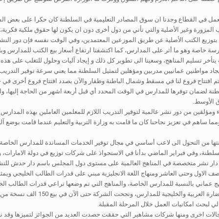
 العمل في القطاع وجدنا ان سوق المصادر التعليمية في السلطنة كان حكرا على بعض ال
 المزورة وغير الأصلية والتي تأتي من دول أخرى دون ان يكون لها حقوق ملكية فكرية، 
م بتوزيع الكتب الأصلية عن طريق الموزعين المعتمدين، وفي الوقت نفسه فإن دور النشر ا
در الكافية لتغطية حاجة السوق العمانية رغم تواجد اكثر من 500 مدرسة خاصة وهو ما أثر على المدارس، كما اكتشفنا ارتفاع أ
يتأخر تسليم المناهج، وسعينا الى تطوير كل ذلك و إيجاد آليات وحلول للتغلب على هذ
م افتتاح فروع لنا في مسقط وشمال الباطنة وظفار والآن بصدد افتتاح فروع أخرى في ج
نة لضمان توفرها للمدارس في الوقت المحدد أي قبل أربعة اشهر من الحاجة إليها، والآ
 الأوسط.
ء ومؤلفين من دور نشر عالمية لتوفير التدريب اللازم للمعلمين العاملين بهذه المدارس
 ساهم في تعزيز نجاحنا كان ما قامت به وزارة التربية والتعليم عندما قامت بوضع آليا
تها من التحول الى لاعب أساسي في مجال توفير الخدمات المساندة للمدارس الخاصة،
ة، وفي فبراير الماضي بدأنا في الاستحواذ على شركات توزيع في دولة الامارات، وف
 نشر متخصصة في المناهج العالمية على مستوى دول المجلس باسم دار حدش للنشر وذل
لصف الاول وحتى العاشر ومنهاج اللغة الانجليزية مبني على قدرات الطالب الخليجي ويمث
نهج عماني بالنسبة للمدارس الخاصة، والمناهج التي تم وضعها تراعي قدرات الطالب الخ
الي لبحث امكانيات العمل خلال المرحلة المقبلة.