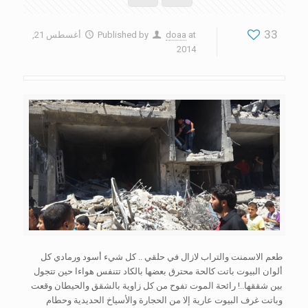
33
at
doaa
Published by
أغسطس 21,
2014
طعم الاسمنت والتراب لازال في حلقي .. كل شيء أسود ورمادي كل
ألوان البيوت باتت كالحة محترق بعضها بالكاد تتنفس هواءا حين تتجول
بين شققها..! رائحة الموت تفوح من كل زاوية بالشقق والحيطان وقعت
وباتت غرف البيوت عارية إلا من الحجارة والأسياخ الحديدية وحطام