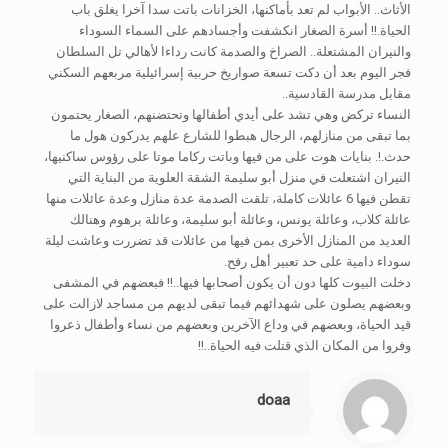
الأثاث.. الأبواب لم تعد بأماكنها، الخزانات باتت سدا آخرا يغلق باب
الحياة.!! أسرة الصغار انكشفت وأجسادهم على السماء السوداء
والنيران المشتعلة.. الصراخ والصدمة كانت رداءا لأهالي تل السلطان
فجر اليوم بعد أن دكت تسعة صواريخ حربية إسرائيلية مربعهم السكني
مقابل مدرسة القادسية..
النساء تركض وهي تشد على أيدي أطفالها وتحتضنهم، الصغار يحتمون
بما تبقى من منازلهم، الرجال هبطوا للشارع علهم يدركون هول ما
حدث.!. بنايات هوت على من فيها وباتت ركاما موتا على رؤوس ساكنيها،
النيران اشتعلت في منزل أبو سليمة الشقة العلوية من البناية التي
تقطن فيها 6 عائلات كاملة، تلقت الصدمة عدة منازل وعدة عائلات منها
عائلة كلاب، وعائلة يونس، وعائلة أبو سليمة، وعائلة برهوم وهنالك
العديد من المنازل الأخرى بمن فيها من عائلات قد تضررت وعاشت ليلة
سوداء دامية على حد تعبير أهل رفح.
دخلت البيوت كلها دون أن يكون أصحابها فيها..!! فبعضهم في المشفى
وبعضهم يصلون على شهدائهم فيما تبقى لديهم من مساجد لازالت على
قيد الحياة، وبعضهم في وداع الآخرين وبعضهم من نساء وأطفال ذعروا
وفروا من المكان الذي قتلت فيه الحياة..!!
doaa