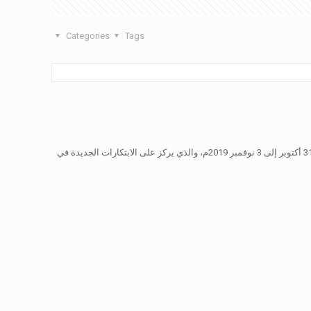
Categories
Tags
شاركت وزارة التجارة والصناعة بالتعاون مع الهيئة العامة لتنمية المؤسسات الصغيرة والمتوسطة (ريادة) في المعرض العالمي للابتكار بألمانيا خلال الفترة من 31 أكتوبر إلى 3 نوفمبر 2019م، والذي يركز على الابتكارات الجديدة في