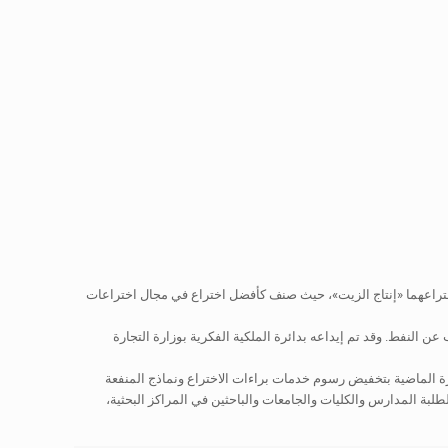
ختراعهما «إنتاج الزيت»، حيث صنف كأفضل اختراع في مجال اختراعات
النفط. وقد تم إيداعه بدائرة الملكية الفكرية بوزارة التجارة
ة الماضية بتخفيض رسوم خدمات براءات الاختراع ونماذج المنفعة
ت الصناعية الخاصة بطلبة المدارس والكليات والجامعات والباحثين في المراكز البحثية والمؤسسات الصغيرة. ويبلغ نسبة التخفيض في الرسوم 90% لطلبة المدارس والكليات والجامعات والباحثين في المراكز البحثية،