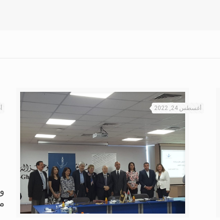
أغسطس 24, 2022
أ
وز
م