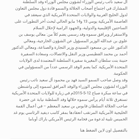
آل سعيد نائب رئيس الوزراء لشؤون مجلس الوزراء وفد السلطنة
المشارك في اجتماع أصحاب الجلالة والسمو قادة دول مجلس التعاون
لدول الخليج العربية والولايات المتحدة الأمريكية الذي سيعقد في
العاصمة الأمريكية يومي 13 و14 مايو الحالي لبحث آخر التطورات على
الساحتين الإقليمية والدولية، والجهود الرامية لإحلال السلام
والاستقرار.ويرافق سموه وفد رسمي يضم كلاً من: معالي يوسف بن
علوي بن عبدالله الوزير المسؤول عن الشؤون الخارجية، ومعالي
الدكتور علي بن مسعود السنيدي وزير التجارة والصناعة، ومعالي الدكتور
أحمد بن محمد الفطيسي وزير النقل والاتصالات، وسعادة السفيرة
حنينة بنت سلطان المغيرية سفيرة السلطنة المعتمدة لدى الولايات
المتحدة الأمريكية. كما يضم الوفد الرسمي عدداً من المسؤولين في
الحكومة.
وقد وصل صاحب السمو السيد فهد بن محمود آل سعيد نائب رئيس
الوزراء لشؤون مجلس الوزراء والوفد المرافق لسموه إلى واشنطن
في ساعة مبكرة صباح 12-5-2015م في زيارة للولايات المتحدة الأمريكية
تستغرق ثلاثة أيام يرأس سموه خلالها وفد السلطنة نيابة عن حضرة
صاحب الجلالة السلطان قابوس بن سعيد المعظم – في أعمال القمة
الخليجية الأمريكية المرتقب انعقادها بمقر كامب ديفيد الرئاسي يوم غد
الخميس تلبية لدعوة من فخامة الرئيس الأمريكي باراك أوباما
بالتفصيل اون لاين الضغط هنا