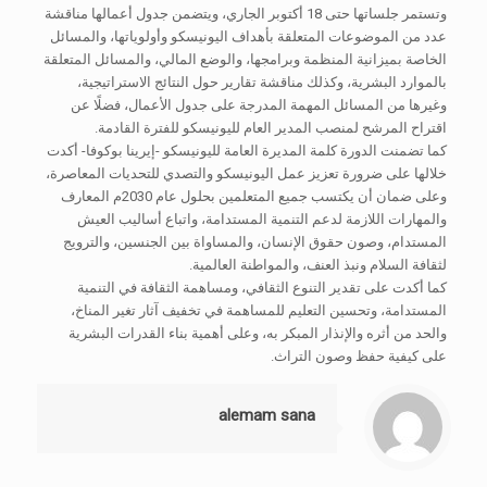
وتستمر جلساتها حتى 18 أكتوبر الجاري، ويتضمن جدول أعمالها مناقشة
عدد من الموضوعات المتعلقة بأهداف اليونيسكو وأولوياتها، والمسائل
الخاصة بميزانية المنظمة وبرامجها، والوضع المالي، والمسائل المتعلقة
بالموارد البشرية، وكذلك مناقشة تقارير حول النتائج الاستراتيجية،
وغيرها من المسائل المهمة المدرجة على جدول الأعمال، فضلًا عن
اقتراح المرشح لمنصب المدير العام لليونيسكو للفترة القادمة.
كما تضمنت الدورة كلمة المديرة العامة لليونيسكو -إيرينا بوكوفا- أكدت
خلالها على ضرورة تعزيز عمل اليونيسكو والتصدي للتحديات المعاصرة،
وعلى ضمان أن يكتسب جميع المتعلمين بحلول عام 2030م المعارف
والمهارات اللازمة لدعم التنمية المستدامة، واتباع أساليب العيش
المستدام، وصون حقوق الإنسان، والمساواة بين الجنسين، والترويج
لثقافة السلام ونبذ العنف، والمواطنة العالمية.
كما أكدت على تقدير التنوع الثقافي، ومساهمة الثقافة في التنمية
المستدامة، وتحسين التعليم للمساهمة في تخفيف آثار تغير المناخ،
والحد من أثره والإنذار المبكر به، وعلى أهمية بناء القدرات البشرية
على كيفية حفظ وصون التراث.
alemam sana