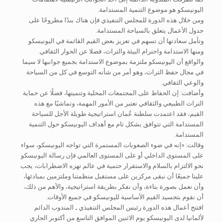
اليونيسكو هو موضوع التنمية المستدامة.
ومن خلال هذه الدورة للمجلس التنفيذي فإن هناك بندًا مطروحًا على
جدول الأعمال يتعلق بالسياحة المستدامة.
وتأمل سعادتها أن تسهم في تعزيز بعض القيم القائمة في اليونيسكو
ومنها الاستدامة واحترام البيئة والتراث، فضلا عن الحوار الثقافي.
والواقع أن اليونيسكو ملتزمة بموضوع الاستدامة بجميع جوانبها لا سيما
في مجال حفظ التراث، وهو أمر من شأنه التوسع في كل من السياحة
والوعي الثقافي.
وأضافت: إن الحفاظ على المجتمعات المحلية وتنميتها، فضلًا عن حماية
التراث الطبيعي والثقافي تعتبر من الأمور المهمة، وتماشيًا مع هذه
القيم، فقد اعتمدت سلطنة عُمان استراتيجية طويلة الأجل للسياحة
المستدامة التي تتوافق بشكل تام مع أهداف اليونيسكو حول التنمية
المستدامة.
وقالت: «إنه في ضوء الصعوبات المستمرة التي تواجه اليونيسكو، سواء
على المستوى الداخلي أو على المستوى العالمي فإن رسالة اليونيسكو
نحو الالتزام بالسلام والاستقرار حتمية في عالم تهزه الاضطرابات، يجب
علينا جميعًا أن نبقى مركزين على مستقبل منظمتنا وملتزمين بمبادئها،
وأن نعمل بصورة بناءة، وأن نفكر بطريقة استراتيجية، والأهم من ذلك،
أن نقوم بتجسيد القيم الأساسية لليونيسكو في جميع الأوقات.
افتتح أعمال هذه الدورة رئيس المجلس التنفيذي ـ المندوب الدائم
لألمانيا لدى اليونيسكو يوم الاثنين الموافق التاسع من أكتوبر الجاري