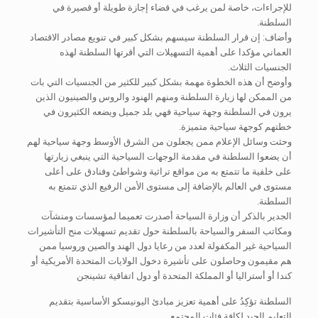
للإجراءات، خاصة لمن يرغب في قضاء إجازة طويلة أو قصيرة في
السلطنة.
وأضاف: إن قرار السلطنة سيسهم بشكل كبير في تنويع مصادر الاقتصاد
العماني مؤكدا على أهمية التسهيلات التي أقرتها السلطنة لهذه
الجنسيات الثلاث.
وأوضح أن هذه الخطوة مهمة بشكل كبير للكثير من الجنسيات التي بات
من الممكن لها زيارة السلطنة ومنهم الهنود والروس والصينيون الذين
يرون في السلطنة وجهة سياحية فهي بلد جميل ويضعه الكثيرون في
خطتهم كوجهة سياحية متميزة.
وحثت وسائل الإعلام ممن يجعلون من الشرق الأوسط وجهة سياحية لهم
أن يضعوا السلطنة في مقدمة الوجهات السياحية التي ينبغي زيارتها
على خلفية ما تتمتع به من مواقع تراثية وشواطئ وفنادق على أعلى
مستوى في العالم بالإضافة إلى مستوى الأمن الرفيع الذي تتمتع به
السلطنة.
الجدير بالذكر أن وزارة السياحة أصدرت تعميما لمؤسسات ومنشآت
ومكاتب السفر والسياحة بالسلطنة حول تقديم تسهيلات منح التأشيرات
السياحية غير المكفولة لعدد من رعايا دول الهند والصين وروسيا ممن
هم مقيمون وحاصلون على تأشيرة دخول الولايات المتحدة الأمريكية أو
كندا أو أستراليا أو المملكة المتحدة أو دول اتفاقية تشينجن
السلطنة تؤكِدُ على أهمية تعزيز مبادئ اليونيسكو الأساسية بتقديم
التعليم الجيد لكافة فئات المجتمع