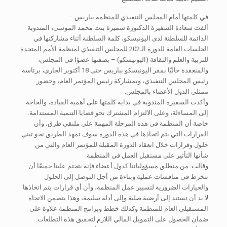
في كلمتها أمام المجلس التنفيذي للمنظمة بباريس –
ألقت سعادة السفيرة الدكتورة سميرة بنت محمد الموسى، المندوبة
الدائمة للسلطنة لدى اليونيسكو، كلمة السلطنة أثناء مشاركتها في
الجلسات العامة للدورة الـ202 للمجلس التنفيذي لمنظمة الأمم المتحدة
للتربية والعلم والثقافة (اليونيسكو) – بصفتها عضوًا في المجلس،
والمنعقدة حاليًا بمقر اليونيسكو بباريس حتى 18 أكتوبر الجاري، برئاسة
رئيس المجلس التنفيذي، وبمشاركة رئيس المؤتمر العام، وحضور
ممثلي الدول الأعضاء بالمجلس.
وأكدت السفيرة المندوبة في بداية كلمتها على أهمية القيادة، والحاجة
إلى المساءلة، وعلى الالتزام المشترك نحو قضايا التنمية المستدامة.
خاصة أن المنظمة في هذه المرحلة المهمة على ملتقى طرق، وأن
القرارات التي يتم اتخاذها في هذه الدورة سوف تمهد الطريق نحو تبني
حلول وقرارات خلال انعقاد الدورة المقبلة للمؤتمر العام والتي من
شأنها التأثير على مستقبل العمل في المنظمة.
وقالت: من منطلق مسؤولياتنا كدول أعضاء فإنه يتحتم علينا جميعًا أن
ننخرط في مناقشات عملية وبناءة من أجل التوصل إلى الحلول
والخيارات الضرورية لتسيير عمل المنظمة، وأن أي قرارات يتم اتخاذها
لا بد أن تستند إلى أرضية صلبة وإلى أدلة سليمة، وهذا يتضمن الاتجاه
المستقبلي العام للمنظمة وكذلك خطط وبرامج المنظمة علاوة على
ضمان الحصول على التمويل المالي اللازم لتحقيق هذه التطلعات.