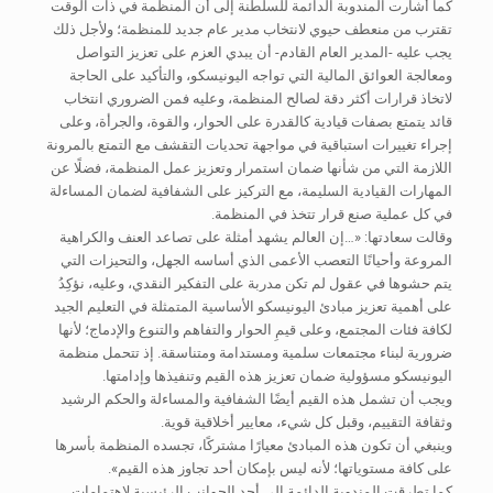
كما أشارت المندوبة الدائمة للسلطنة إلى أن المنظمة في ذات الوقت
تقترب من منعطف حيوي لانتخاب مدير عام جديد للمنظمة؛ ولأجل ذلك
يجب عليه -المدير العام القادم- أن يبدي العزم على تعزيز التواصل
ومعالجة العوائق المالية التي تواجه اليونيسكو، والتأكيد على الحاجة
لاتخاذ قرارات أكثر دقة لصالح المنظمة، وعليه فمن الضروري انتخاب
قائد يتمتع بصفات قيادية كالقدرة على الحوار، والقوة، والجرأة، وعلى
إجراء تغييرات استباقية في مواجهة تحديات التقشف مع التمتع بالمرونة
اللازمة التي من شأنها ضمان استمرار وتعزيز عمل المنظمة، فضلًا عن
المهارات القيادية السليمة، مع التركيز على الشفافية لضمان المساءلة
في كل عملية صنع قرار تتخذ في المنظمة.
وقالت سعادتها: «…إن العالم يشهد أمثلة على تصاعد العنف والكراهية
المروعة وأحيانًا التعصب الأعمى الذي أساسه الجهل، والتحيزات التي
يتم حشوها في عقول لم تكن مدربة على التفكير النقدي، وعليه، نؤكِدُ
على أهمية تعزيز مبادئ اليونيسكو الأساسية المتمثلة في التعليم الجيد
لكافة فئات المجتمع، وعلى قيمِ الحوار والتفاهم والتنوع والإدماج؛ لأنها
ضرورية لبناء مجتمعات سلمية ومستدامة ومتناسقة. إذ تتحمل منظمة
اليونيسكو مسؤولية ضمان تعزيز هذه القيم وتنفيذها وإدامتها.
ويجب أن تشمل هذه القيم أيضًا الشفافية والمساءلة والحكم الرشيد
وثقافة التقييم، وقبل كل شيء، معايير أخلاقية قوية.
وينبغي أن تكون هذه المبادئ معيارًا مشتركًا، تجسده المنظمة بأسرها
على كافة مستوياتها؛ لأنه ليس بإمكان أحد تجاوز هذه القيم».
كما تطرقت المندوبة الدائمة إلى أحد الجوانب الرئيسية لاهتمامات