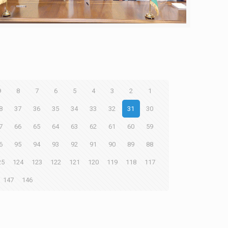
9
8
7
6
5
4
3
2
1
8
37
36
35
34
33
32
31
30
7
66
65
64
63
62
61
60
59
6
95
94
93
92
91
90
89
88
25
124
123
122
121
120
119
118
117
147
146