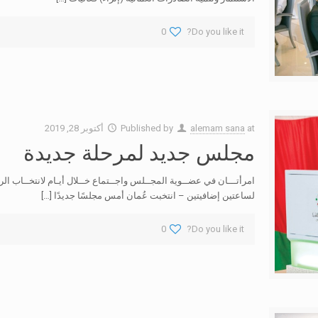
0
Do you like it?
at
alemam sana
Published by
أكتوبر 28, 2019
مجلس جديد لمرحلة جديدة
امرأتـــان في عضــوية المجــلس واجــتماع خــلال أيـام لانتخــاب ال
لساعتين إضافيتين – انتخبت عُمان أمس مجلسًا جديدًا
[…]
0
Do you like it?