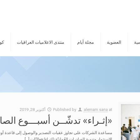
مية
العضوية
مجلة أيام
منتدى الاعلاميات العراقيات
كور
at
alemam sana
Published by
أكتوبر 28, 2019
«إثـراء» تدشّــن أسبـــوع الصادرات
مساعدة الشركات على تجاوز عقبات التصدير والوصول إلى قاعدة أوسع م
الاستثمار وتنمية الصادرات العُمانيّة (إثراء) فعاليّات
[…]