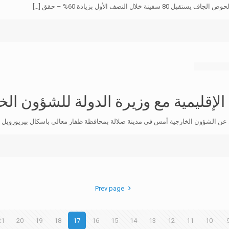
[…]
إقليمية مع وزيرة الدولة للشؤون الخ
 عن الشؤون الخارجية أمس في مدينة صلالة بمحافظة ظفار معالي باسكال بيريوزويل و
Prev page
21
20
19
18
17
16
15
14
13
12
11
10