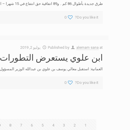
طرق جديدة بأطوال 86 كم .. و89 اتفاقية حق انتفاع في 15 شهرا – الحوض الجاف يستقبل 80 سفينة خلال النصف الأول بزيادة 60% – حقق
0
Do you like it?
at
alemam sana
Published by
يوليو 2, 2019
ابن علوي يستعرض التطورات ال
العمانية: استقبل معالي يوسف بن علوي بن عبدالله الوزير المسؤول
0
Do you like it?
9
8
7
6
5
4
3
2
1