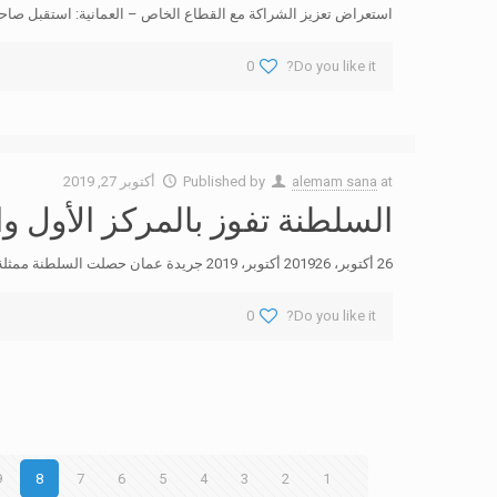
استعراض تعزيز الشراكة مع القطاع الخاص – العمانية: استقبل صا
0
Do you like it?
at
alemam sana
Published by
أكتوبر 27, 2019
السلطنة تفوز بالمركز الأول 
26 أكتوبر، 201926 أكتوبر، 2019 جريدة عمان حصلت السلطنة ممثلة في وزارة القوى العاملة على مركزين ضمن معرض القاهرة الدولي السادس للابتكار حيث نالت الكلية التقنية
0
Do you like it?
9
8
7
6
5
4
3
2
1