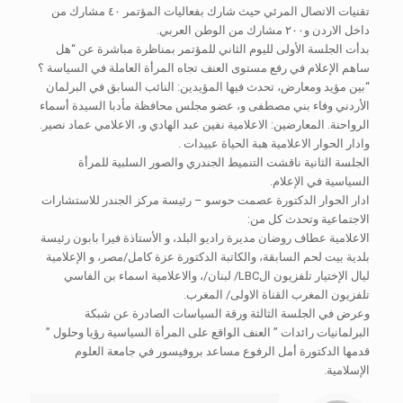
تقنيات الاتصال المرئي حيث شارك بفعاليات المؤتمر ٤٠ مشارك من
داخل الاردن و٢٠٠ مشارك من الوطن العربي.
بدأت الجلسة الأولى لليوم الثاني للمؤتمر بمناظرة مباشرة عن “هل
ساهم الإعلام في رفع مستوى العنف تجاه المرأة العاملة في السياسة ؟
“بين مؤيد ومعارض، تحدث فيها المؤيدين: النائب السابق في البرلمان
الأردني وفاء بني مصطفى و، عضو مجلس محافظة مأدبا السيدة أسماء
الرواحنة. المعارضين: الاعلامية نفين عبد الهادي و، الاعلامي عماد نصير.
وادار الحوار الاعلامية هبة الحياة عبيدات .
الجلسة الثانية ناقشت التنميط الجندري والصور السلبية للمرأة
السياسية في الإعلام.
ادار الحوار الدكتورة عصمت حوسو – رئيسة مركز الجندر للاستشارات
الاجتماعية وتحدث كل من:
الاعلامية عطاف روضان مديرة راديو البلد، و الأستاذة فيرا بابون رئيسة
بلدية بيت لحم السابقة، والكاتبة الدكتورة عزة كامل/مصر، و الإعلامية
ليال الإختيار تلفزيون الLBC/ لبنان/، والاعلامية اسماء بن الفاسي
تلفزيون المغرب القناة الاولى/ المغرب.
وعرض في الجلسة الثالثة ورقة السياسات الصادرة عن شبكة
البرلمانيات رائدات ” العنف الواقع على المرأة السياسية رؤيا وحلول ”
قدمها الدكتورة أمل الرفوع مساعد بروفيسور في جامعة العلوم
الإسلامية.