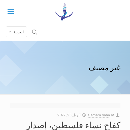
العربية
غير مصنف
at
alemam sana
أبريل 25, 2022
كفاح نساء فلسطين، إصدار