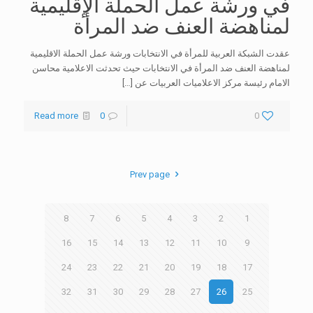
في ورشة عمل الحملة الإقليمية
لمناهضة العنف ضد المرأة
عقدت الشبكة العربية للمرأة في الانتخابات ورشة عمل الحملة الاقليمية
لمناهضة العنف ضد المرأة في الانتخابات حيث تحدثت الاعلامية محاسن
الامام رئيسة مركز الاعلاميات العربيات عن
[…]
Read more
0
0
Prev page
8
7
6
5
4
3
2
1
16
15
14
13
12
11
10
9
24
23
22
21
20
19
18
17
32
31
30
29
28
27
26
25