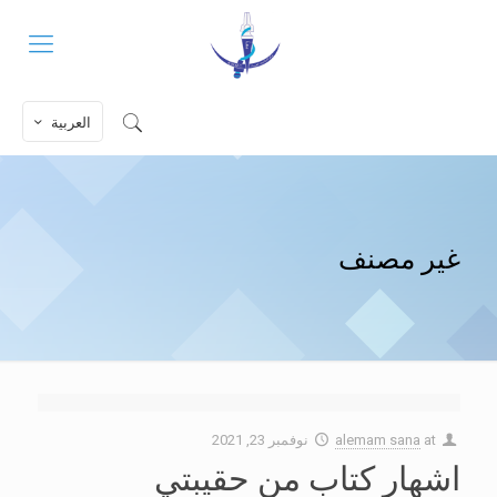
العربية
غير مصنف
at
alemam sana
نوفمبر 23, 2021
اشهار كتاب من حقيبتي