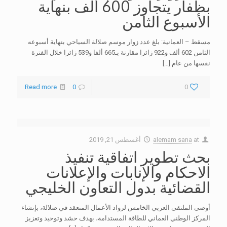
بظفار يتجاوز 600 ألف بنهاية
الأسبوع الثامن
مسقط – العمانية: بلغ عدد زوار موسم صلالة السياحي بنهاية أسبوعه
الثامن 602 ألف و922 زائرا مقارنة بـ665 ألفا و539 زائرا خلال الفترة
نفسها من عام
[…]
Read more
0
0
at
alemam sana
أغسطس 21, 2019
بحث تطوير اتفاقية تنفيذ
الاحكام والإنابات والإعلانات
القضائية بدول التعاون الخليجي
أوصى الملتقى العربي الخامس لرواد الأعمال المنعقد في صلالة، بإنشاء
المركز الوطني العماني للطاقة المستدامة، بهدف حشد وتوحيد وتعزيز