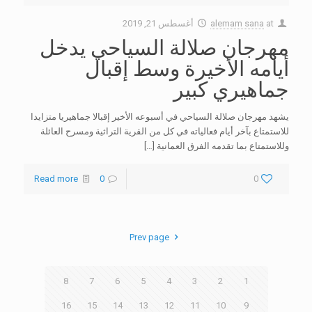
at
alemam sana
أغسطس 21, 2019
مهرجان صلالة السياحي يدخل
أيامه الأخيرة وسط إقبال
جماهيري كبير
يشهد مهرجان صلالة السياحي في أسبوعه الأخير إقبالا جماهيريا متزايدا
للاستمتاع بآخر أيام فعالياته في كل من القرية التراثية ومسرح العائلة
وللاستمتاع بما تقدمه الفرق العمانية
[…]
Read more
0
0
Prev page
8
7
6
5
4
3
2
1
16
15
14
13
12
11
10
9