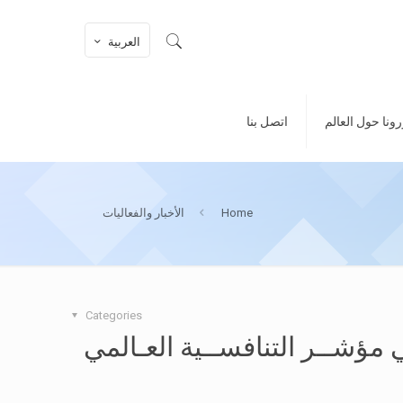
العربية
ونا حول العالم
اتصل بنا
Home
الأخبار والفعاليات
Categories
 4 مراكـز فـي مؤشــر التنافســية العـالمي