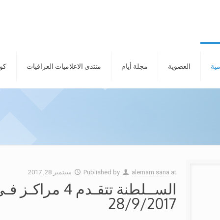
مية
العضوية
مجلة أيام
منتدى الاعلاميات العراقيات
كور
at
alemam sana
Published by
سبتمبر 28, 2017
الســلطنة تتقـدم
28/9/2017