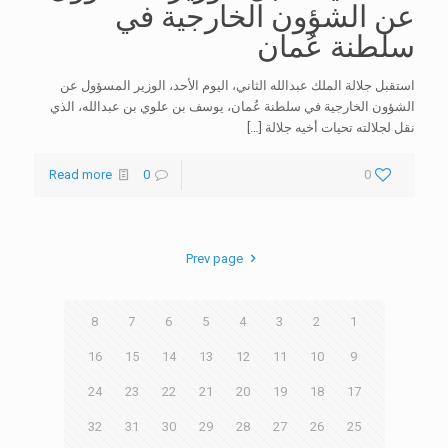
عن الشؤون الخارجية في
سلطنة عُمان
استقبل جلالة الملك عبدالله الثاني، اليوم الأحد، الوزير المسؤول عن
الشؤون الخارجية في سلطنة عُمان، يوسف بن علوي بن عبدالله، الذي
نقل لجلالته تحيات أخيه جلالة
[…]
Read more
0
0
Prev page
8
7
6
5
4
3
2
1
16
15
14
13
12
11
10
9
24
23
22
21
20
19
18
17
32
31
30
29
28
27
26
25