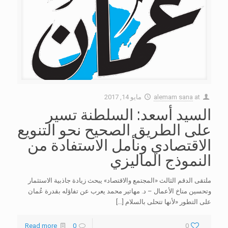
at
alemam sana
مايو 14, 2017
السيد أسعد: السلطنة تسير
على الطريق الصحيح نحو التنويع
الاقتصادي ونأمل الاستفادة من
النموذج الماليزي
ملتقى الدقم الثالث «المجتمع والاقتصاد» يبحث زيادة جاذبية الاستثمار
وتحسين مناخ الأعمال – د. مهاتير محمد يعرب عن تفاؤله بقدرة عُمان
على التطور «لأنها تتحلى بالسلام
[…]
Read more
0
0