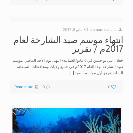
at
alemam sana
مايو 8, 2017
انتهاء موسم صيد الشارخة لعام
2017م / تقرير
جعلان بني بو حسن في 6 مايو/العمانية/ انتهى يوم الأحد الماضي موسم
صيد الشارخة لهذا العام 2017م في جميع ولايات ومحافظات السلطنة
الساحليةوهو أول مواسم الصيد
[…]
Read more
0
0