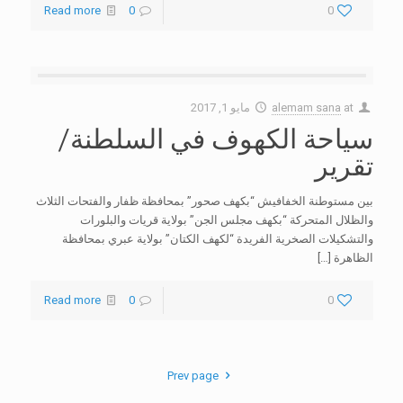
Read more
0
0
at
alemam sana
مايو 1, 2017
سياحة الكهوف في السلطنة/
تقرير
بين مستوطنة الخفافيش “بكهف صحور” بمحافظة ظفار والفتحات الثلاث
والظلال المتحركة “بكهف مجلس الجن” بولاية قريات والبلورات
والتشكيلات الصخرية الفريدة “لكهف الكتان” بولاية عبري بمحافظة
الظاهرة
[…]
Read more
0
0
Prev page