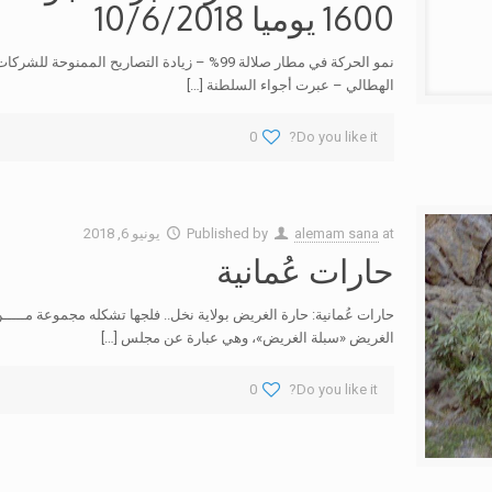
1600 يوميا 10/6/2018
الهطالي – عبرت أجواء السلطنة
[…]
0
Do you like it?
at
alemam sana
Published by
يونيو 6, 2018
حارات عُمانية
حارات عُمانية: حارة الغريض بولاية نخل.. فلجها تشكله مجموعة مـــ
الغريض «سبلة الغريض»، وهي عبارة عن مجلس
[…]
0
Do you like it?