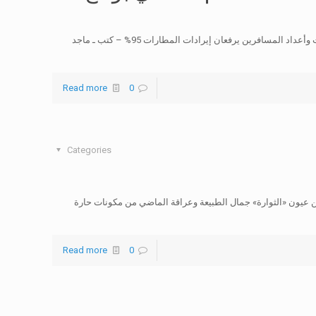
نمو الحركة في مطار صلالة 99% – زيادة التصاريح الممنوحة للشركات وأعداد المسافرين يرفعان إيرادات المطارات 95% – كتب ـ ماجد
Read more
0
Categories
ــن عيون «الثوارة» جمال الطبيعة وعراقة الماضي من مكونات حارة
Read more
0