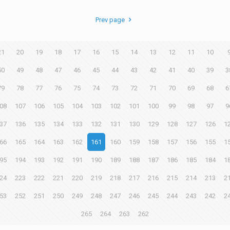
Prev page
21
20
19
18
17
16
15
14
13
12
11
10
50
49
48
47
46
45
44
43
42
41
40
39
3
79
78
77
76
75
74
73
72
71
70
69
68
6
08
107
106
105
104
103
102
101
100
99
98
97
9
37
136
135
134
133
132
131
130
129
128
127
126
1
66
165
164
163
162
161
160
159
158
157
156
155
1
95
194
193
192
191
190
189
188
187
186
185
184
1
24
223
222
221
220
219
218
217
216
215
214
213
2
53
252
251
250
249
248
247
246
245
244
243
242
2
265
264
263
262