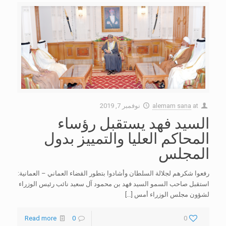
at
alemam sana
نوفمبر 7, 2019
السيد فهد يستقبل رؤساء
المحاكم العليا والتمييز بدول
المجلس
رفعوا شكرهم لجلالة السلطان وأشادوا بتطور القضاء العماني – العمانية:
استقبل صاحب السمو السيد فهد بن محمود آل سعيد نائب رئيس الوزراء
لشؤون مجلس الوزراء أمس
[…]
Read more
0
0