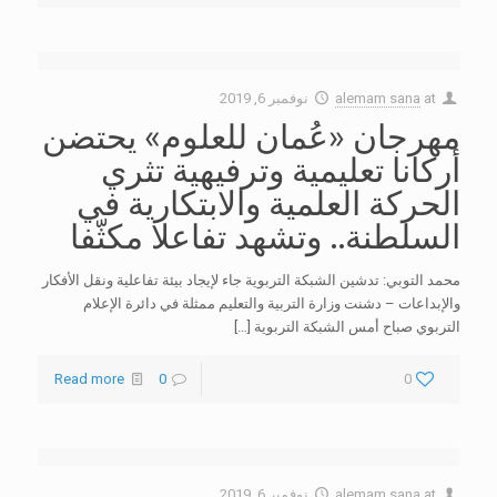
at
alemam sana
نوفمبر 6, 2019
مهرجان «عُمان للعلوم» يحتضن
أركانا تعليمية وترفيهية تثري
الحركة العلمية والابتكارية في
السلطنة.. وتشهد تفاعلا مكثّفا
محمد التوبي: تدشين الشبكة التربوية جاء لإيجاد بيئة تفاعلية ونقل الأفكار
والإبداعات – دشنت وزارة التربية والتعليم ممثلة في دائرة الإعلام
التربوي صباح أمس الشبكة التربوية
[…]
Read more
0
0
at
alemam sana
نوفمبر 6, 2019