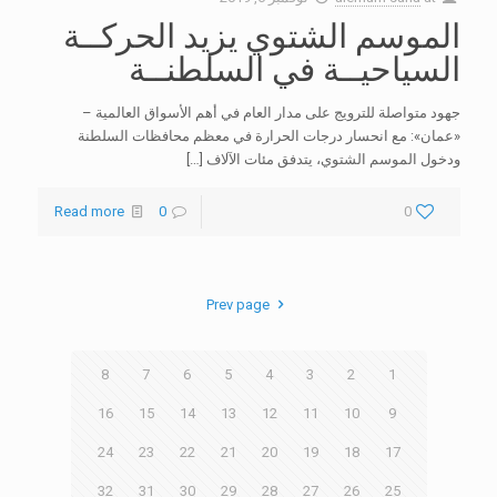
الموسم الشتوي يزيد الحركــة
السياحيــة في السلطنــة
جهود متواصلة للترويج على مدار العام في أهم الأسواق العالمية –
«عمان»: مع انحسار درجات الحرارة في معظم محافظات السلطنة
ودخول الموسم الشتوي، يتدفق مئات الآلاف
[…]
Read more
0
0
Prev page
8
7
6
5
4
3
2
1
16
15
14
13
12
11
10
9
24
23
22
21
20
19
18
17
32
31
30
29
28
27
26
25