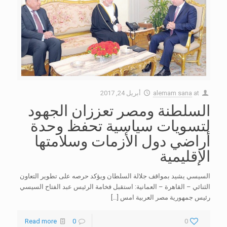
at
alemam sana
أبريل 24, 2017
السلطنة ومصر تعززان الجهود
لتسويات سياسية تحفظ وحدة
أراضي دول الأزمات وسلامتها
الإقليمية
السيسي يشيد بمواقف جلالة السلطان ويؤكد حرصه على تطوير التعاون
الثنائي – القاهرة – العمانية: استقبل فخامة الرئيس عبد الفتاح السيسي
رئيس جمهورية مصر العربية امس
[…]
Read more
0
0