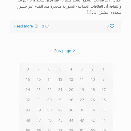
عمان : أكد صاحب السمو السيد هيثم بن طارق آل سعيد وزير التراث
والثقافة أن العلاقات العمانية- السورية متجذرة منذ القدم عبر جسور
متعددة، مشيرًا إلى
[…]
Read more
0
0
Prev page
8
7
6
5
4
3
2
1
16
15
14
13
12
11
10
9
24
23
22
21
20
19
18
17
32
31
30
29
28
27
26
25
40
39
38
37
36
35
34
33
48
47
46
45
44
43
42
41
56
55
54
53
52
51
50
49