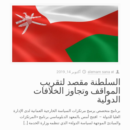
at
alemam sana
أكتوبر 14, 2019
السلطنة مقصد لتقريب
المواقف وتجاوز الخلافات
الدولية
برنامج متخصص يرسخ مرتكزات السياسة الخارجية العمانية لدى الإدارة
العليا للدولة – افتتح أمس بالمعهد الدبلوماسي برنامج «المرتكزات
والمبادئ الموجهة لسياسة الدولة» الذي تنظمه وزارة الخدمة
[…]