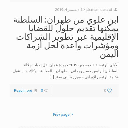
at
alemam sana
ديسمبر 4, 2019
ابن علوي من طهران: السلطنة
يمكنها تقديم حلول للقضايا
الإقليمية عبر تطوير الشراكات
ومؤشرات واعدة لحل أزمة
اليمن
الأولى الرئيسية 3 ديسمبر، 2019 جريدة عمان نقل تحيات جلالة
السلطان للرئيس حسن روحاني – طهران ــ العمانية ــ وكالات: استقبل
فخامة الرئيس الإيراني حسن روحاني بمقر
[…]
Read more
0
0
Prev page