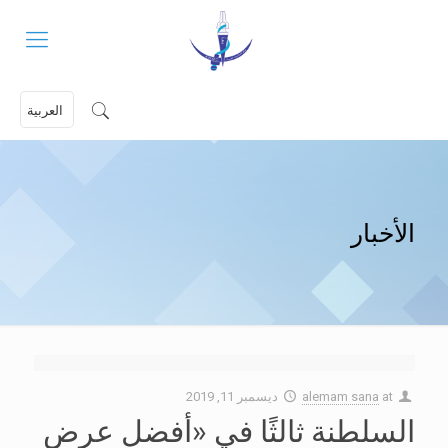
العربية
الأخبار
at
alemam sana
ديسمبر 11, 2019
السلطنة ثالثًا في «أفضل عرض