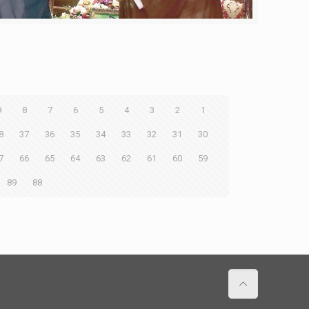
9
8
7
6
5
4
3
2
1
8
37
36
35
34
33
32
31
30
7
66
65
64
63
62
61
60
59
89
88