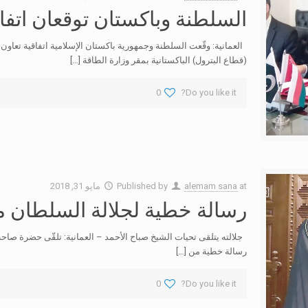
السلطنة وباكستان توقعان اتف
العمانية: وقّعت السلطنة وجمهورية باكستان الإسلامية اتفاقية تعاون 
(قطاع البترول) الباكستانية بمقر وزارة الطاقة
[…]
0
Do you like it?
at
alemam sana
Published by
مايو 31, 2018
رسالة خطية لجلالة السلطان م
جلالته يتلقى تحيات الشيخ صباح الأحمد – العمانية: تلقّى حضرة صا
رسالة خطية من
[…]
0
Do you like it?