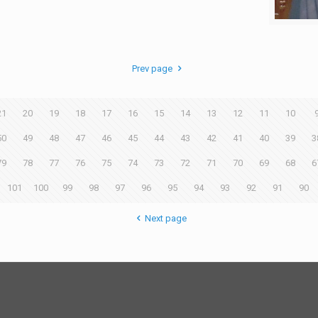
Prev page
21
20
19
18
17
16
15
14
13
12
11
10
50
49
48
47
46
45
44
43
42
41
40
39
3
79
78
77
76
75
74
73
72
71
70
69
68
6
101
100
99
98
97
96
95
94
93
92
91
90
Next page