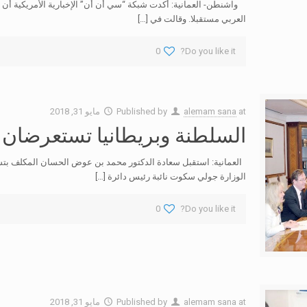
واشنطن- العمانية: أكدت شبكة “سي أن أن” الإخبارية الأمريكية أ
العربي مستقبلا. وقالت في
[…]
0
Do you like it?
at
alemam sana
Published by
مايو 31, 2018
السلطنة وبريطانيا تستعرضان ال
العمانية: استقبل سعادة الدكتور محمد بن عوض الحسان المكلف بتسي
الوزارة جولي سكوت نائبة رئيس دائرة
[…]
0
Do you like it?
at
alemam sana
Published by
مايو 31, 2018