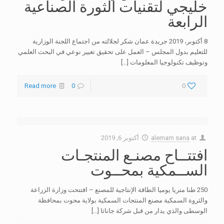
خليجي لتقنيات الثورة الصناعية
الرابعة
8 أكتوبر، 2019 جريدة عمان شكر لجلالته من اجتماع اللجنة الوزارية
للتعليم بدول المجلس – العمل على تحقيق تغيير نوعي في البحث العلمي
وتوظيف تكنولوجيا المعلومات
[…]
Read more
0
0
at
alemam sana
أكتوبر 6, 2019
افتتــاح مصنـع المنتجـات
الســمكية بمحــوت
250 طنا متريا يوميا الطاقة الإنتاجية للمصنع – افتتحت وزارة الزراعة
والثروة السمكية مصنع المنتجات السمكية بولاية محوت بمحافظة
الوسطى والذي يدار من قبل شركة جاناثا
[…]