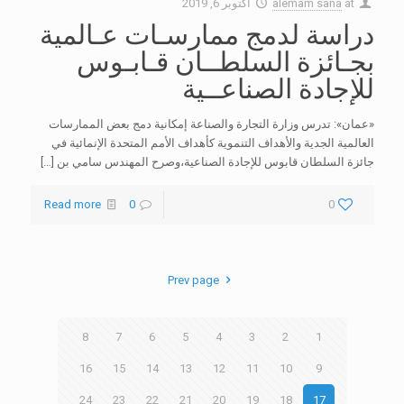
at
alemam sana
أكتوبر 6, 2019
دراسة لدمج ممارسـات عـالمية
بجـائزة السلطــان قـابـوس
للإجادة الصناعــية
«عمان»: تدرس وزارة التجارة والصناعة إمكانية دمج بعض الممارسات
العالمية الجدية والأهداف التنموية كأهداف الأمم المتحدة الإنمائية في
جائزة السلطان قابوس للإجادة الصناعية،وصرح المهندس سامي بن
[…]
Read more
0
0
Prev page
8
7
6
5
4
3
2
1
16
15
14
13
12
11
10
9
24
23
22
21
20
19
18
17