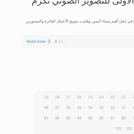
لأولى للتصوير الضوئي تكرم
 في حفل أقيم مساء أمس، وقامت بتتويج الأعمال الفائزة والمصورين
Read more
0
29
28
27
26
25
24
23
22
58
57
56
55
54
53
52
51
87
86
85
84
83
82
81
80
103
102