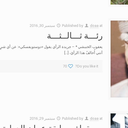
at
doaa
Published by
سبتمبر 30, 2016
رئـــة ثـــالــثـــة
يعقوب الخنبشي * – جريدة الرأي يقول «دوستويفسكي»: عن أي شيٍء يمكن
أنني أُخالفُ هذا الرأيَ،
[…]
70
Do you like it?
at
doaa
Published by
سبتمبر 29, 2016