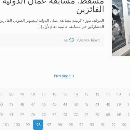
مسقط: مسابقة عمان الدولية ا
الفائزين
الموقف نيوز / كرمت مسابقة عمان الدولية للتصوير الضوئي الفائزين
المشاركين في مسابقة عالمية تقام لأول
[…]
66
Do you like it?
Prev page
21
20
19
18
17
16
15
14
13
12
11
10
50
49
48
47
46
45
44
43
42
41
40
39
3
79
78
77
76
75
74
73
72
71
70
69
68
6
101
100
99
98
97
96
95
94
93
92
91
90