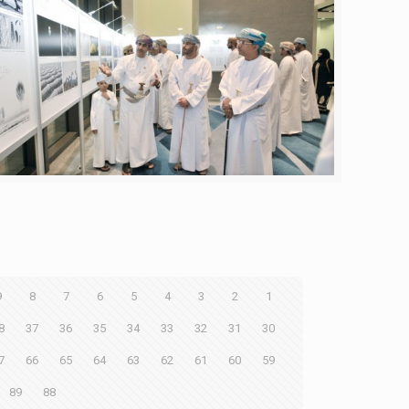
9
8
7
6
5
4
3
2
1
8
37
36
35
34
33
32
31
30
7
66
65
64
63
62
61
60
59
89
88