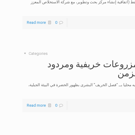
قط (اتفاقية إنشاء مركز بحث وتطوير، مع شركة الاستخلاص المعزز
Read more
0
Categories
مزروعات خريفية ومردود
لزمن
محليا بــ “فصل الخريف” البشرى بظهور الخضرة في البيئة الجبلية،
Read more
0