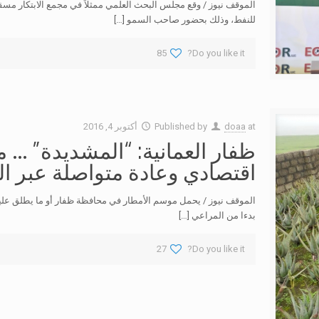
الموقف نيوز / وقع مجلس البحث العلمي ممثلاً في مجمع الابتكار مس
للنفط، وذلك بحضور صاحب السمو
[…]
85
Do you like it?
at
doaa
Published by
أكتوبر 4, 2016
ظفار العمانية: “المشديدة” … 
اقتصادي وعادة متواصلة عبر ا
الموقف نيوز / يحمل موسم الأمطار في محافظة ظفار أو ما يطلق عليه 
بدءا من المراعي
[…]
27
Do you like it?