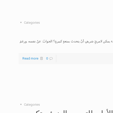
Categories
 لامرئٍ شريفٍ أنْ يتحدثَ بمتعةٍ كبيرةٍ؟ الجوابُ: عنْ نفسه. ورغمَ
Read more
0
Categories