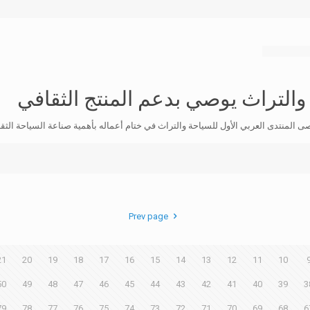
 والتراث يوصي بدعم المنتج الثقافي
 المنتدى العربي الأول للسياحة والتراث في ختام أعماله بأهمية صناعة السياحة الثقا
Prev page
21
20
19
18
17
16
15
14
13
12
11
10
50
49
48
47
46
45
44
43
42
41
40
39
3
79
78
77
76
75
74
73
72
71
70
69
68
6