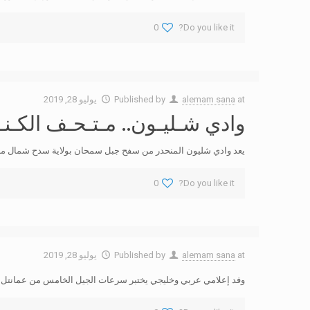
0
Do you like it?
at
alemam sana
Published by
يوليو 28, 2019
وادي شـليـون.. مـتـحـف الكـنـو
يعد وادي شليون المنحدر من سفح جبل سمحان بولاية سدح شمال منطقة
0
Do you like it?
at
alemam sana
Published by
يوليو 28, 2019
وفد إعلامي عربي وخليجي يختبر سرعات الجيل الخامس من عمانتل اس