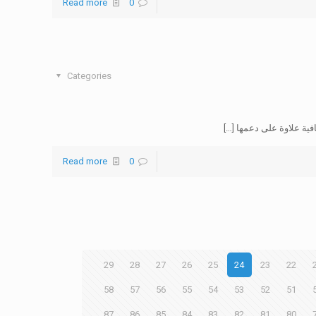
Read more
0
Categories
فية علاوة على دعمها
[…]
Read more
0
29
28
27
26
25
24
23
22
58
57
56
55
54
53
52
51
87
86
85
84
83
82
81
80