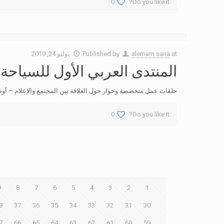
0
Do you like it?
at
alemam sana
Published by
يوليو 24, 2019
المنتدى العربي الأول للسياحة
حلقات عمل متخصصة وحوار حول العلاقة بين المجتمع والإعلام – أوصى
0
Do you like it?
9
8
7
6
5
4
3
2
1
8
37
36
35
34
33
32
31
30
7
66
65
64
63
62
61
60
59